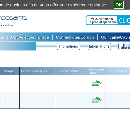
ation de cookies afin de vous offrir une expérience optimale.
OK
|
|
|
sif
Opto/élect./éclairage
Connectique/Cordon
Quincaille/Câbla
Conformité
Marque
Fiches techniques
Fiches sécurité
Prix unitaire HT
RoHS