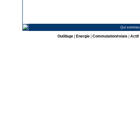
Qui sommes
Outillage
|
Energie
|
Commutation/relais
|
Actif