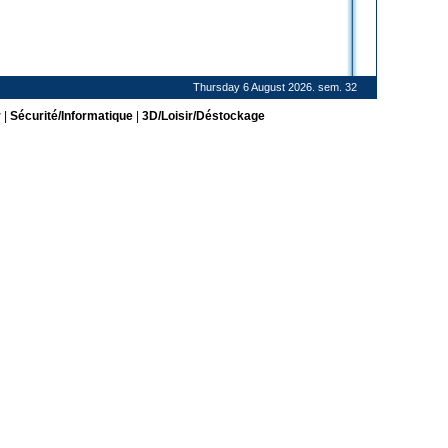
Thursday 6 August 2026. sem. 32
r
|
Sécurité/Informatique
|
3D/Loisir/Déstockage