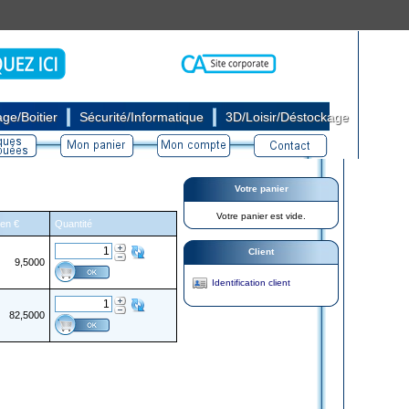
|
|
ge/Boitier
Sécurité/Informatique
3D/Loisir/Déstockage
Votre panier
Votre panier est vide.
 en €
Quantité
Client
9,5000
Identification client
82,5000