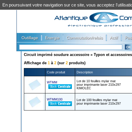
En poursuivant votre navigation sur ce site, vous acceptez l'utilis
|
|
|
|
Outillage
Energie
Commutation/relais
Actif
Pas
Circuit imprimé soudure accessoire
»
Typon et accessoires
Affichage de
1
à
2
(sur
2
produits)
Code produit
Description
Lot de 10 feuilles mylar mat
WTMM
pour imprimante laser 210x297
KIMOLEC
WTMM100
Lot de 100 feuilles mylar mat
pour imprimante laser 210x297