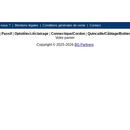
-nous ?
|
Mentions légales
|
Conditions générales de vente
|
Contact
|
Passif
|
Opto/élect./éclairage
|
Connectique/Cordon
|
Quincaille/Câblage/Boitie
Votre panier
Copyright © 2025-2026
BG Partners