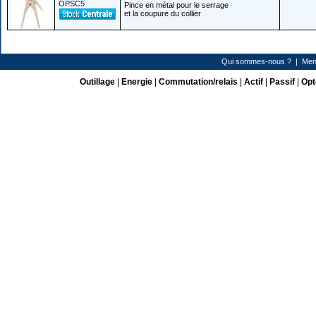
OPSC5
Pince en métal pour le serrage
et la coupure du collier
Qui sommes-nous ?
|
Men
Outillage
|
Energie
|
Commutation/relais
|
Actif
|
Passif
|
Opt