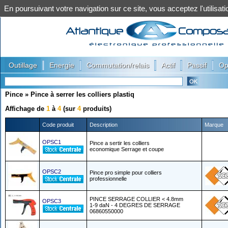
En poursuivant votre navigation sur ce site, vous acceptez l'utilis
|
|
|
|
|
Outillage
Energie
Commutation/relais
Actif
Passif
Op
Pince
»
Pince à serrer les colliers plastiq
Affichage de
1
à
4
(sur
4
produits)
Code produit
Description
Marque
OPSC1
Pince a sertir les colliers
economique Serrage et coupe
OPSC2
Pince pro simple pour colliers
professionnelle
PINCE SERRAGE COLLIER < 4.8mm
OPSC3
1-9 daN - 4 DEGRES DE SERRAGE
06860550000