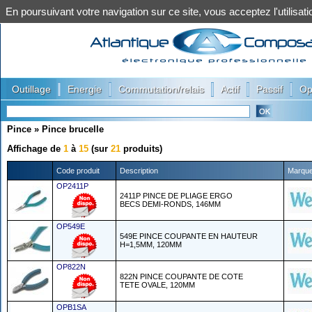
En poursuivant votre navigation sur ce site, vous acceptez l'utilis
|
|
|
|
|
Outillage
Energie
Commutation/relais
Actif
Passif
Op
Pince
»
Pince brucelle
Affichage de
1
à
15
(sur
21
produits)
Code produit
Description
Marqu
OP2411P
2411P PINCE DE PLIAGE ERGO
BECS DEMI-RONDS, 146MM
OP549E
549E PINCE COUPANTE EN HAUTEUR
H=1,5MM, 120MM
OP822N
822N PINCE COUPANTE DE COTE
TETE OVALE, 120MM
OPB1SA