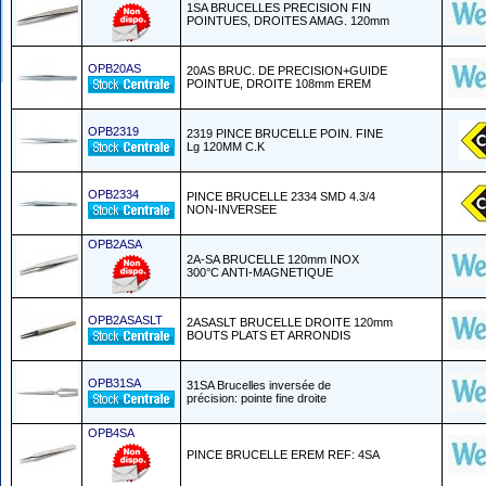
1SA BRUCELLES PRECISION FIN
POINTUES, DROITES AMAG. 120mm
OPB20AS
20AS BRUC. DE PRECISION+GUIDE
POINTUE, DROITE 108mm EREM
OPB2319
2319 PINCE BRUCELLE POIN. FINE
Lg 120MM C.K
OPB2334
PINCE BRUCELLE 2334 SMD 4.3/4
NON-INVERSEE
OPB2ASA
2A-SA BRUCELLE 120mm INOX
300°C ANTI-MAGNETIQUE
OPB2ASASLT
2ASASLT BRUCELLE DROITE 120mm
BOUTS PLATS ET ARRONDIS
OPB31SA
31SA Brucelles inversée de
précision: pointe fine droite
OPB4SA
PINCE BRUCELLE EREM REF: 4SA