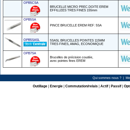
OPB5CSA
BRUCELLE MICRO PREC.DOITE EREM
EFFILLEES TRES FINES 155mm
OPB5SA
PINCE BRUCELLE EREM REF: 5SA
OPB5SASL
5SASL BRUCELLES POINTES 115MM
TRES FINES, AMAG, ECONOMIQUE
OPB7SA
Brucelles de précision coudée,
avec pointes fines EREM
Qui sommes-nous ?
|
Me
Outillage
|
Energie
|
Commutation/relais
|
Actif
|
Passif
|
Opt