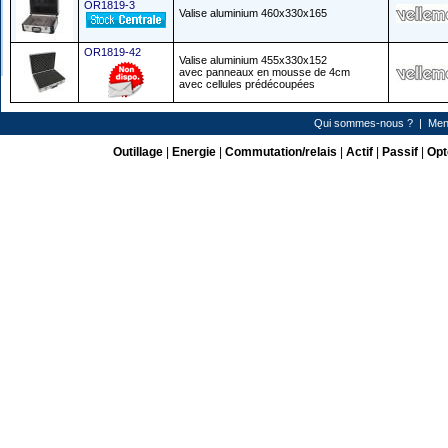
OR1819-3
Valise aluminium 460x330x165
OR1819-42
Valise aluminium 455x330x152
avec panneaux en mousse de 4cm
avec cellules prédécoupées
Qui sommes-nous ?
|
Men
Outillage
|
Energie
|
Commutation/relais
|
Actif
|
Passif
|
Opt