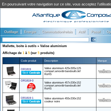
En poursuivant votre navigation sur ce site, vous acceptez l'utilis
|
|
|
|
|
Outillage
Energie
Commutation/relais
Actif
Passif
Op
Mallette, boite à outils
»
Valise aluminium
Affichage de
1
à
5
(sur
5
produits)
Code produit
Description
Marque
Valise aluminium 425x305x125
OR1819
compart.amovibl-bandouill.clef
RoHS
OR1819-0
Valise aluminium 457x330x152
compart.amovibl-bandouill.clef
RoHS
OR1819-1
Valise aluminium 455x330x152
couleur noire