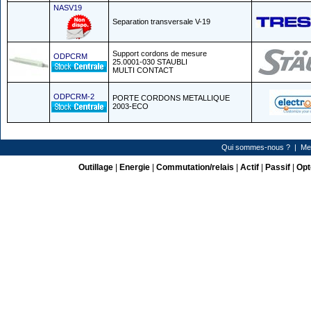
NASV19
Separation transversale V-19
Support cordons de mesure
ODPCRM
25.0001-030 STAUBLI
MULTI CONTACT
ODPCRM-2
PORTE CORDONS METALLIQUE
2003-ECO
Qui sommes-nous ?
|
Me
Outillage
|
Energie
|
Commutation/relais
|
Actif
|
Passif
|
Opt