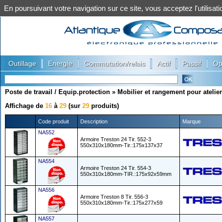
En poursuivant votre navigation sur ce site, vous acceptez l'utilis
|
|
|
|
|
Outillage
Energie
Commutation/relais
Actif
Passif
Op
Poste de travail / Equip.protection
»
Mobilier et rangement pour atelier
Affichage de
16
à
29
(sur
29
produits)
Code produit
Description
Marque
NA552
Armoire Treston 24 Tir. 552-3
550x310x180mm-Tir.:175x137x37
NA554
Armoire Treston 24 Tir. 554-3
550x310x180mm-TIR.:175x92x59mm
NA556
Armoire Treston 8 Tir. 556-3
550x310x180mm-Tir.:175x277x59
NA557