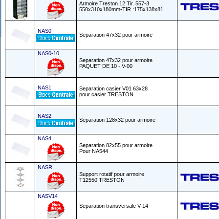
Armoire Treston 12 Tir. 557-3
550x310x180mm-TIR.:175x138x81
NAS0
Separation 47x32 pour armoire
NAS0-10
Separation 47x32 pour armoire
PAQUET DE 10 - V-00
NAS1
Separation casier V01 63x28
pour casier TRESTON
NAS2
Separation 128x32 pour armoire
NAS4
Separation 82x55 pour armoire
Pour NA544
NASR
Support rotatif pour armoire
T12550 TRESTON
NASV14
Separation transversale V-14