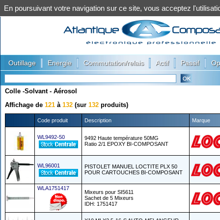
En poursuivant votre navigation sur ce site, vous acceptez l'utilis
|
|
|
|
|
Outillage
Energie
Commutation/relais
Actif
Passif
Op
Colle -Solvant - Aérosol
Affichage de
121
à
132
(sur
132
produits)
Code produit
Description
Marque
WL9492-50
9492 Haute température 50MG
Ratio 2/1 EPOXY BI-COMPOSANT
WL96001
PISTOLET MANUEL LOCTITE PLX 50
POUR CARTOUCHES BI-COMPOSANT
WLA1751417
Mixeurs pour SI5611
Sachet de 5 Mixeurs
IDH: 1751417