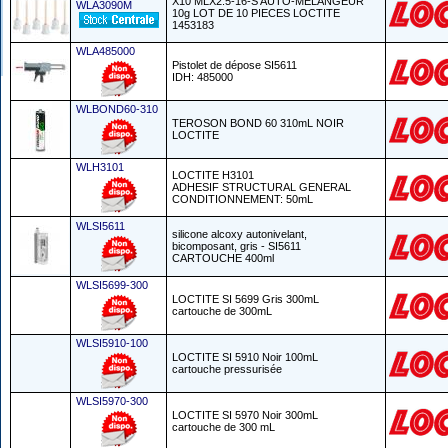
X10 MLX2.5-16-S AUTO-MELANGEUR
WLA3090M
10g LOT DE 10 PIECES LOCTITE
1453183
WLA485000
Pistolet de dépose SI5611
IDH: 485000
WLBOND60-310
TEROSON BOND 60 310mL NOIR
LOCTITE
WLH3101
LOCTITE H3101
ADHESIF STRUCTURAL GENERAL
CONDITIONNEMENT: 50mL
WLSI5611
silicone alcoxy autonivelant,
bicomposant, gris - SI5611
CARTOUCHE 400ml
WLSI5699-300
LOCTITE SI 5699 Gris 300mL
cartouche de 300mL
WLSI5910-100
LOCTITE SI 5910 Noir 100mL
cartouche pressurisée
WLSI5970-300
LOCTITE SI 5970 Noir 300mL
cartouche de 300 mL