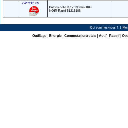
ZWCCB1KN
Batons colle D.12 190mm 1KG
NOIR Rapid 51215108
Qui sommes-nous ?
|
Men
Outillage
|
Energie
|
Commutation/relais
|
Actif
|
Passif
|
Opt