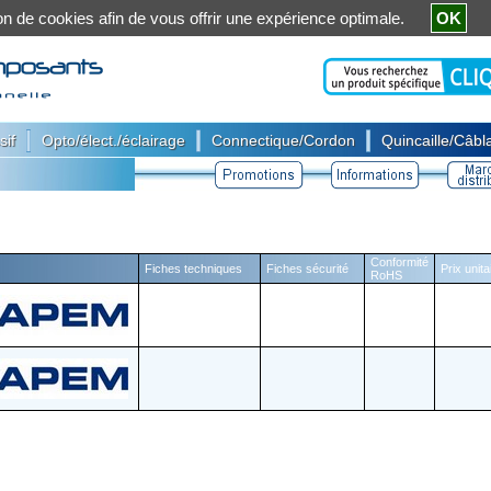
ation de cookies afin de vous offrir une expérience optimale.
OK
|
|
|
sif
Opto/élect./éclairage
Connectique/Cordon
Quincaille/Câbla
Conformité
Fiches techniques
Fiches sécurité
Prix unit
RoHS