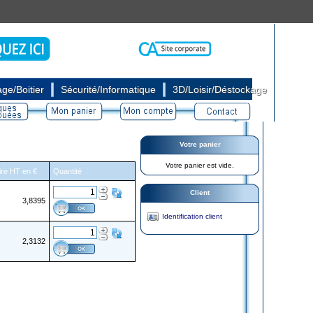
|
|
ge/Boitier
Sécurité/Informatique
3D/Loisir/Déstockage
Votre panier
Votre panier est vide.
aire HT en €
Quantité
Client
3,8395
Identification client
2,3132