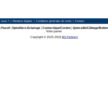
-nous ?
|
Mentions légales
|
Conditions générales de vente
|
Contact
|
Passif
|
Opto/élect./éclairage
|
Connectique/Cordon
|
Quincaille/Câblage/Boitie
Votre panier
Copyright © 2025-2026
BG Partners