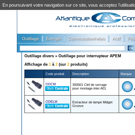
En poursuivant votre navigation sur ce site, vous acceptez l'utilis
|
|
|
|
Outillage
Energie
Commutation/relais
Actif
Pas
Outillage divers
»
Outillage pour interrupteur APEM
Affichage de
1
à
2
(sur
2
produits)
Code produit
Description
Marque
ODCM
300001 Clef de serrage
pour montage inter A01
ODELM
Extracteur de lampe Midget
Groove