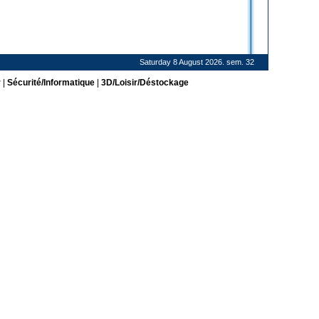
Saturday 8 August 2026. sem. 32
r
|
Sécurité/Informatique
|
3D/Loisir/Déstockage