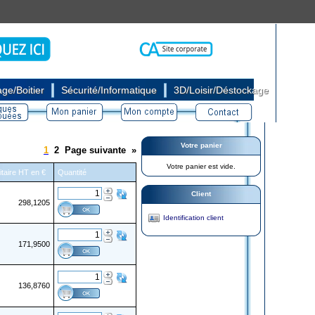
|
|
ge/Boitier
Sécurité/Informatique
3D/Loisir/Déstockage
Votre panier
1
2
Page suivante
»
Votre panier est vide.
itaire HT en €
Quantité
Client
298,1205
Identification client
171,9500
136,8760