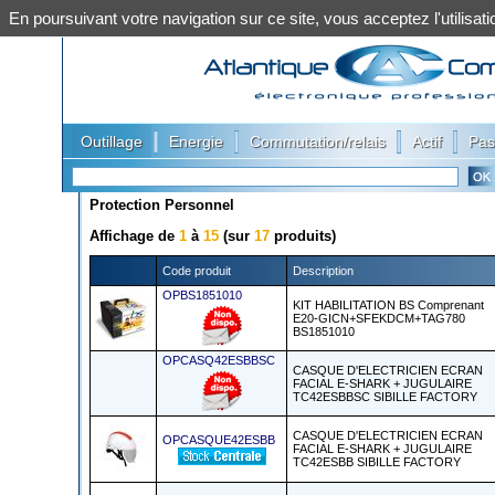
En poursuivant votre navigation sur ce site, vous acceptez l'utilis
|
|
|
|
Outillage
Energie
Commutation/relais
Actif
Pas
Protection Personnel
Affichage de
1
à
15
(sur
17
produits)
Code produit
Description
OPBS1851010
KIT HABILITATION BS Comprenant
E20-GICN+SFEKDCM+TAG780
BS1851010
OPCASQ42ESBBSC
CASQUE D'ELECTRICIEN ECRAN
FACIAL E-SHARK + JUGULAIRE
TC42ESBBSC SIBILLE FACTORY
CASQUE D'ELECTRICIEN ECRAN
OPCASQUE42ESBB
FACIAL E-SHARK + JUGULAIRE
TC42ESBB SIBILLE FACTORY