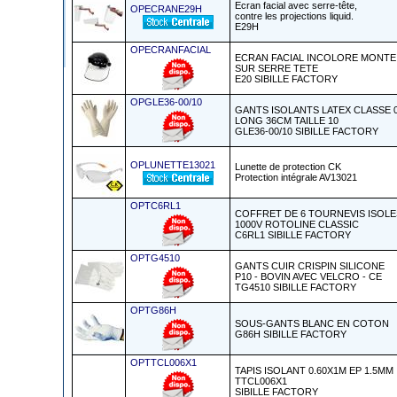
Ecran facial avec serre-tête,
OPECRANE29H
contre les projections liquid.
E29H
OPECRANFACIAL
ECRAN FACIAL INCOLORE MONTE
SUR SERRE TETE
E20 SIBILLE FACTORY
OPGLE36-00/10
GANTS ISOLANTS LATEX CLASSE 
LONG 36CM TAILLE 10
GLE36-00/10 SIBILLE FACTORY
OPLUNETTE13021
Lunette de protection CK
Protection intégrale AV13021
OPTC6RL1
COFFRET DE 6 TOURNEVIS ISOLE
1000V ROTOLINE CLASSIC
C6RL1 SIBILLE FACTORY
OPTG4510
GANTS CUIR CRISPIN SILICONE
P10 - BOVIN AVEC VELCRO - CE
TG4510 SIBILLE FACTORY
OPTG86H
SOUS-GANTS BLANC EN COTON
G86H SIBILLE FACTORY
OPTTCL006X1
TAPIS ISOLANT 0.60X1M EP 1.5MM
TTCL006X1
SIBILLE FACTORY