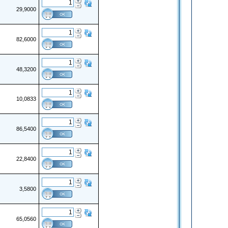
29,9000
82,6000
48,3200
10,0833
86,5400
22,8400
3,5800
65,0560