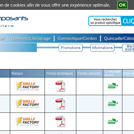
ation de cookies afin de vous offrir une expérience optimale.
OK
|
|
|
sif
Opto/élect./éclairage
Connectique/Cordon
Quincaille/Câbla
Conformité
Marque
Fiches techniques
Fiches sécurité
Prix un
RoHS