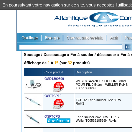
En poursuivant votre navigation sur ce site, vous acceptez l'utilis
|
|
|
|
Outillage
Energie
Commutation/relais
Actif
Pas
Soudage / Dessoudage
»
Fer à souder / déssouder
»
Fer à
Affichage de
1
à
15
(sur
32
produits)
Code produit
Description
OSD1390699
WTSF80 AVANCE SOUDURE 80W
POUR FIL 0,5-1mm WELLER RoHS
T0051390699
OSFTCP12
TCP-12 Fer a souder 12V 30 W
RoHS
OSFTCPS
Fer a souder 24V 50W TCP-S
Weller T0053210599N RoHs