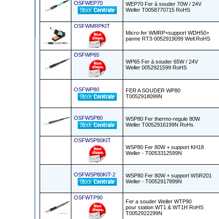
OSFWEP70
WEP70 Fer à souder 70W / 24V
Weller T0058770715 RoHS
OSFWMRPKIT
Micro-fer WMRP+support WDH50+
panne RT3-0052919099 Well.RoHS
OSFWP65
WP65 Fer à souder 65W / 24V
Weller 0052921599 RoHS
OSFWP80
FER A SOUDER WP80
T0052918099N
OSFWSP80
WSP80 Fer thermo-regule 80W
Weller T0052916199N RoHs
OSFWSP80KIT
WSP80 Fer 80W + support KH18
Weller - T0053312599N
OSFWSP80KIT-2
WSP80 Fer 80W + support WSR201
Weller - T0052917899N
OSFWTP90
Fer a souder Weller WTP90
pour station WT1 & WT1H RoHS
T0052922299N