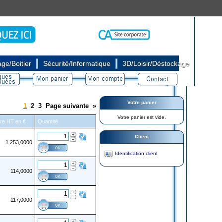
|
|
ge/Boitier
Sécurité/Informatique
3D/Loisir/Déstockage
Votre panier
1
2
3
Page suivante
»
Votre panier est vide.
aire HT en €
Quantité
Client
1 253,0000
Identification client
114,0000
117,0000