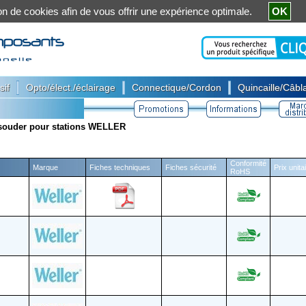
ation de cookies afin de vous offrir une expérience optimale.
OK
|
|
|
sif
Opto/élect./éclairage
Connectique/Cordon
Quincaille/Câbla
 souder pour stations WELLER
Conformité
Marque
Fiches techniques
Fiches sécurité
Prix unit
RoHS