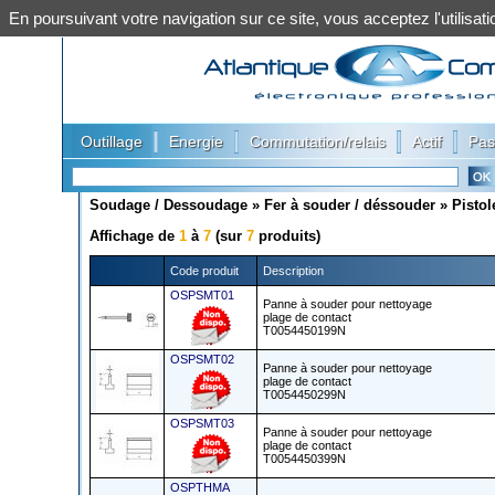
En poursuivant votre navigation sur ce site, vous acceptez l'utilis
|
|
|
|
Outillage
Energie
Commutation/relais
Actif
Pas
Soudage / Dessoudage
»
Fer à souder / déssouder
»
Pistol
Affichage de
1
à
7
(sur
7
produits)
Code produit
Description
OSPSMT01
Panne à souder pour nettoyage
plage de contact
T0054450199N
OSPSMT02
Panne à souder pour nettoyage
plage de contact
T0054450299N
OSPSMT03
Panne à souder pour nettoyage
plage de contact
T0054450399N
OSPTHMA