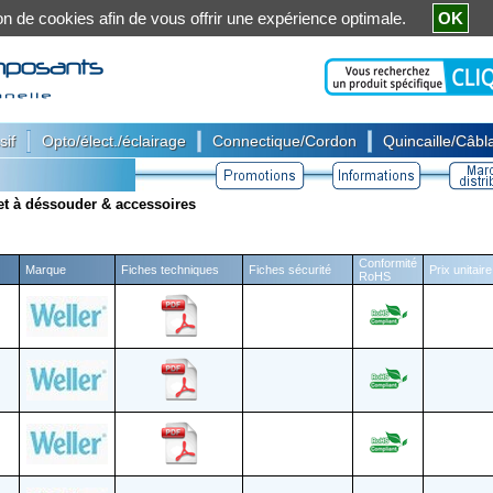
ation de cookies afin de vous offrir une expérience optimale.
OK
|
|
|
sif
Opto/élect./éclairage
Connectique/Cordon
Quincaille/Câbla
et à déssouder & accessoires
Conformité
Marque
Fiches techniques
Fiches sécurité
Prix unitair
RoHS