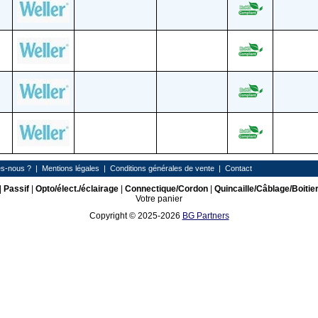
s-nous ?
|
Mentions légales
|
Conditions générales de vente
|
Contact
|
Passif
|
Opto/élect./éclairage
|
Connectique/Cordon
|
Quincaille/Câblage/Boitie
Votre panier
Copyright © 2025-2026
BG Partners