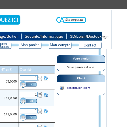
|
|
ge/Boitier
Sécurité/Informatique
3D/Loisir/Déstockage
Votre panier
Votre panier est vide.
e HT en €
Quantité
Client
53,0000
Identification client
141,0000
141,0000