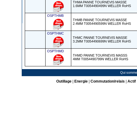
THMA PANNE TOURNEVIS MASSE
1.6MM T0054490499N WELLER RoHS
OSPTHMB
THMB PANNE TOURNEVIS MASSE
2.4MM T0054490599N WELLER RoHS
OSPTHMC
THMC PANNE TOURNEVIS MASSE
3.2MM T0054490699N WELLER RoHS
OSPTHMD
THMD PANNE TOURNEVIS MASSS
4MM T0054490799N WELLER RoHS
Qui somme
Outillage
|
Energie
|
Commutation/relais
|
Actif