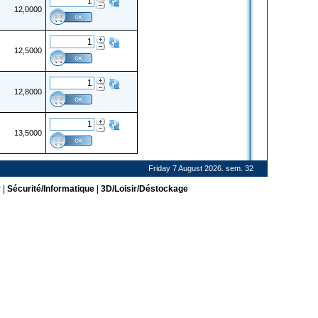
12,0000
12,5000
12,8000
13,5000
Friday 7 August 2026. sem. 32
r
|
Sécurité/Informatique
|
3D/Loisir/Déstockage