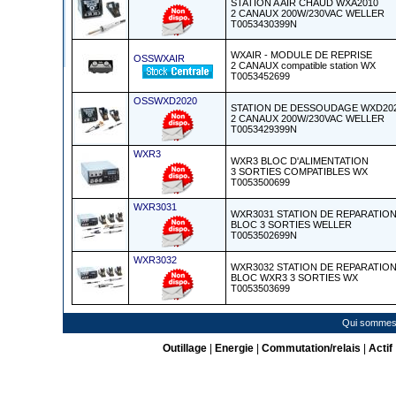
STATION A AIR CHAUD WXA2010
2 CANAUX 200W/230VAC WELLER
T0053430399N
WXAIR - MODULE DE REPRISE
OSSWXAIR
2 CANAUX compatible station WX
T0053452699
OSSWXD2020
STATION DE DESSOUDAGE WXD20
2 CANAUX 200W/230VAC WELLER
T0053429399N
WXR3
WXR3 BLOC D'ALIMENTATION
3 SORTIES COMPATIBLES WX
T0053500699
WXR3031
WXR3031 STATION DE REPARATIO
BLOC 3 SORTIES WELLER
T0053502699N
WXR3032
WXR3032 STATION DE REPARATION
BLOC WXR3 3 SORTIES WX
T0053503699
Qui sommes
Outillage
|
Energie
|
Commutation/relais
|
Actif