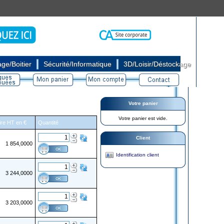
|
|
ge/Boitier
Sécurité/Informatique
3D/Loisir/Déstockage
Votre panier
Votre panier est vide.
aire HT en €
Quantité
Client
1 854,0000
Identification client
3 244,0000
3 203,0000