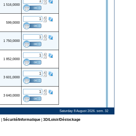
1 516,0000
599,0000
1 750,0000
1 852,0000
3 601,0000
3 640,0000
Saturday 8 August 2026. sem. 32
r
|
Sécurité/Informatique
|
3D/Loisir/Déstockage