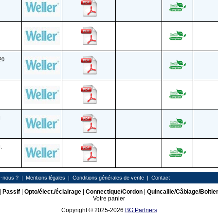
20
N
.
-nous ?
|
Mentions légales
|
Conditions générales de vente
|
Contact
|
Passif
|
Opto/élect./éclairage
|
Connectique/Cordon
|
Quincaille/Câblage/Boitie
Votre panier
Copyright © 2025-2026
BG Partners