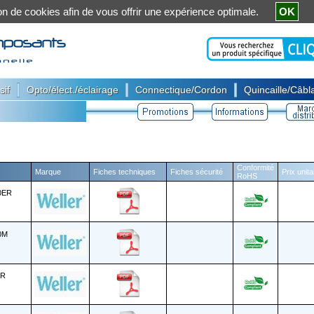
ation de cookies afin de vous offrir une expérience optimale.
OK
|
|
|
sif
Opto/élect./éclairage
Connectique/Cordon
Quincaille/Câbla
Conformité
Marque
Fiches techniques
Fiches sécurité
Prix unit
RoHS
0ER
0M
ER