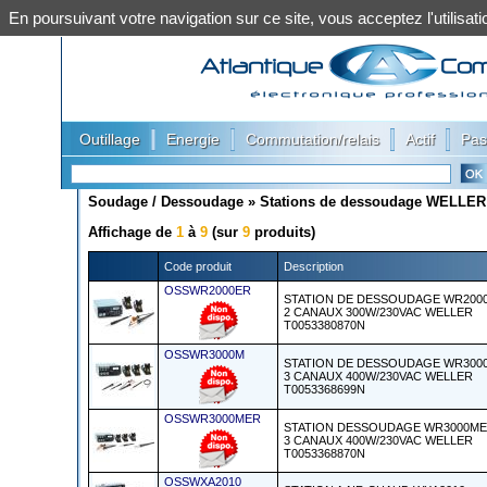
En poursuivant votre navigation sur ce site, vous acceptez l'utilis
|
|
|
|
Outillage
Energie
Commutation/relais
Actif
Pas
Soudage / Dessoudage
»
Stations de dessoudage WELLER
Affichage de
1
à
9
(sur
9
produits)
Code produit
Description
OSSWR2000ER
STATION DE DESSOUDAGE WR200
2 CANAUX 300W/230VAC WELLER
T0053380870N
OSSWR3000M
STATION DE DESSOUDAGE WR300
3 CANAUX 400W/230VAC WELLER
T0053368699N
OSSWR3000MER
STATION DESSOUDAGE WR3000M
3 CANAUX 400W/230VAC WELLER
T0053368870N
OSSWXA2010