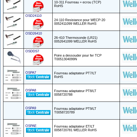
10-311 Fourreau + ecrou (TCP)
RoHS
OSD24110
24-110 Resistance pour WECP-20
0052411099 WELLER RoHS
OSD26410
26-410 Thermosonde (LR21)
0052641099 WELLER RoHS
OSDDS7
Poire a dessouder pour fer TCP
T0051304099N
OSPA7
Fourreau adaptateur PT7/LT
RoHS
OSPA8
Fourreau adaptateur PT8/LT
0058720788
OSPA9
Fourreau adaptateur PT9/LT
T0058720789
OSPAE
Fourreau adaptateur ET/LT
0058720781 WELLER RoHS