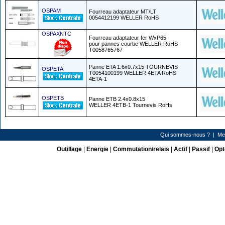
OSPAM
Fourreau adaptateur MT/LT
0054412199 WELLER RoHS
OSPAXNTC
Fourreau adaptateur fer WxP65
pour pannes courbe WELLER RoHS
T0058765767
Panne ETA 1.6x0.7x15 TOURNEVIS
OSPETA
T0054100199 WELLER 4ETA RoHS
4ETA-1
OSPETB
Panne ETB 2.4x0.8x15
WELLER 4ETB-1 Tournevis RoHs
Qui sommes-nous ?
|
Me
Outillage
|
Energie
|
Commutation/relais
|
Actif
|
Passif
|
Opt