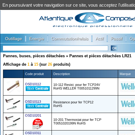
En poursuivant votre navigation sur ce site, vous acceptez l'utilis
|
|
|
|
|
Outillage
Energie
Commutation/relais
Actif
Passif
Op
Pannes, buses, pièces détachées
»
Pannes et pièces détachées LR21
Affichage de
1
à
15
(sur
26
produits)
Code produit
Description
Marque
OSD10112
10-112 Resist. pour fer TCP24V
RoHS WELLER T0051011299N
OSD10113
Resistance pour fer TCP12
RoHS
OSD10201
10-201 Thermostat pour fer TCP
T0051020199N RoHS
OSD10311