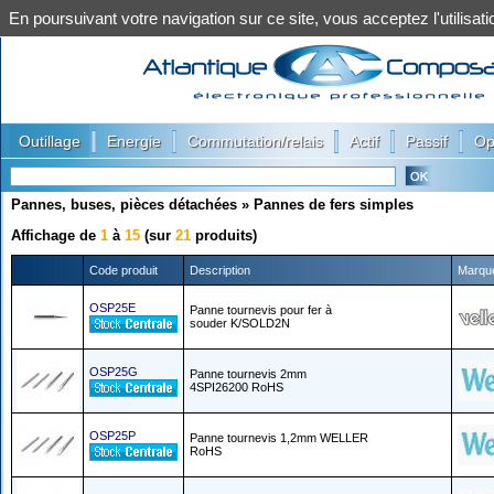
En poursuivant votre navigation sur ce site, vous acceptez l'utilis
|
|
|
|
|
Outillage
Energie
Commutation/relais
Actif
Passif
Op
Pannes, buses, pièces détachées
»
Pannes de fers simples
Affichage de
1
à
15
(sur
21
produits)
Code produit
Description
Marqu
OSP25E
Panne tournevis pour fer à
souder K/SOLD2N
OSP25G
Panne tournevis 2mm
4SPI26200 RoHS
OSP25P
Panne tournevis 1,2mm WELLER
RoHS