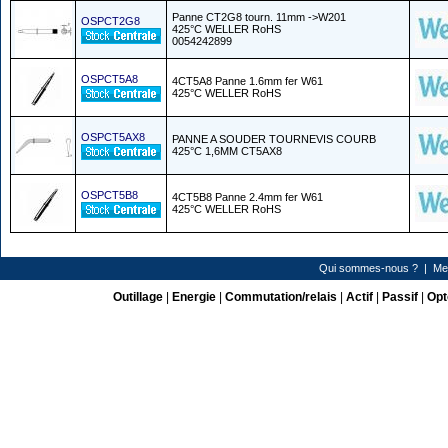
Panne CT2G8 tourn. 11mm ->W201
OSPCT2G8
425°C WELLER RoHS
0054242899
OSPCT5A8
4CT5A8 Panne 1.6mm fer W61
425°C WELLER RoHS
OSPCT5AX8
PANNE A SOUDER TOURNEVIS COURB
425°C 1,6MM CT5AX8
OSPCT5B8
4CT5B8 Panne 2.4mm fer W61
425°C WELLER RoHS
Qui sommes-nous ?
|
Me
Outillage
|
Energie
|
Commutation/relais
|
Actif
|
Passif
|
Opt