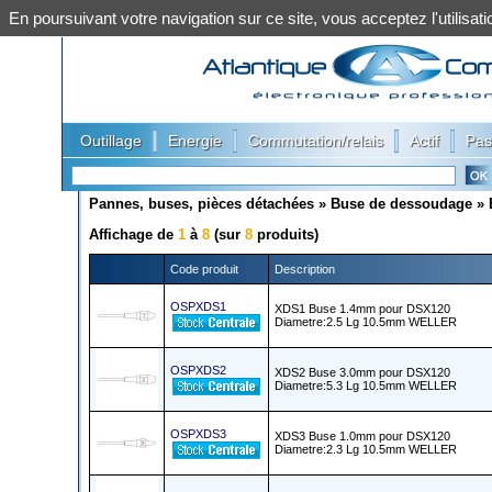
En poursuivant votre navigation sur ce site, vous acceptez l'utilis
|
|
|
|
Outillage
Energie
Commutation/relais
Actif
Pas
Pannes, buses, pièces détachées
»
Buse de dessoudage
»
Affichage de
1
à
8
(sur
8
produits)
Code produit
Description
OSPXDS1
XDS1 Buse 1.4mm pour DSX120
Diametre:2.5 Lg 10.5mm WELLER
OSPXDS2
XDS2 Buse 3.0mm pour DSX120
Diametre:5.3 Lg 10.5mm WELLER
OSPXDS3
XDS3 Buse 1.0mm pour DSX120
Diametre:2.3 Lg 10.5mm WELLER