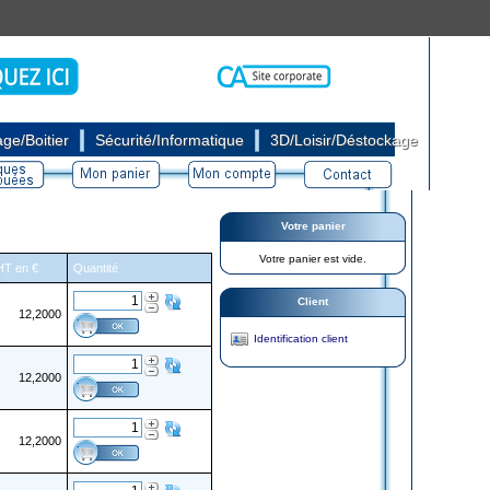
|
|
ge/Boitier
Sécurité/Informatique
3D/Loisir/Déstockage
Votre panier
Votre panier est vide.
 HT en €
Quantité
Client
12,2000
Identification client
12,2000
12,2000