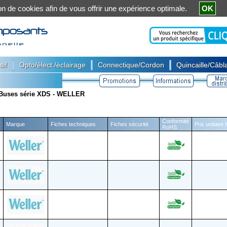
ation de cookies afin de vous offrir une expérience optimale.
OK
|
|
|
sif
Opto/élect./éclairage
Connectique/Cordon
Quincaille/Câbla
Buses série XDS - WELLER
Conformité
Marque
Fiches techniques
Fiches sécurité
Prix unitaire
RoHS