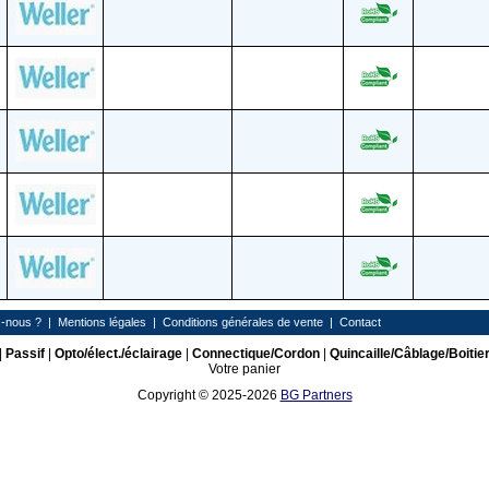
-nous ?
|
Mentions légales
|
Conditions générales de vente
|
Contact
|
Passif
|
Opto/élect./éclairage
|
Connectique/Cordon
|
Quincaille/Câblage/Boitie
Votre panier
Copyright © 2025-2026
BG Partners