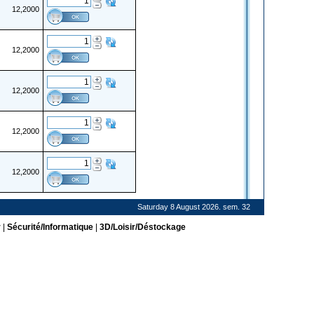
12,2000
12,2000
12,2000
12,2000
12,2000
Saturday 8 August 2026. sem. 32
r
|
Sécurité/Informatique
|
3D/Loisir/Déstockage