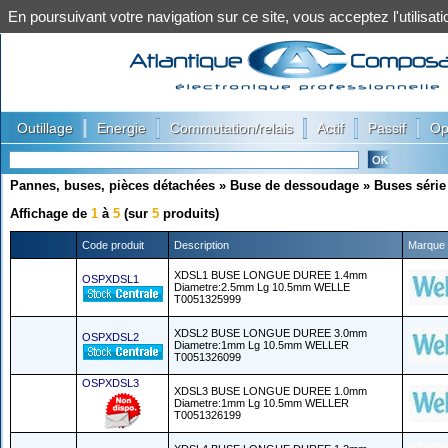
En poursuivant votre navigation sur ce site, vous acceptez l'utilis
|
|
|
|
|
Outillage
Energie
Commutation/relais
Actif
Passif
Op
Pannes, buses, pièces détachées
»
Buse de dessoudage
»
Buses séri
Affichage de
1
à
5
(sur
5
produits)
Code produit
Description
Marque
XDSL1 BUSE LONGUE DUREE 1.4mm
OSPXDSL1
Diametre:2.5mm Lg 10.5mm WELLE
T0051325999
XDSL2 BUSE LONGUE DUREE 3.0mm
OSPXDSL2
Diametre:1mm Lg 10.5mm WELLER
T0051326099
OSPXDSL3
XDSL3 BUSE LONGUE DUREE 1.0mm
Diametre:1mm Lg 10.5mm WELLER
T0051326199