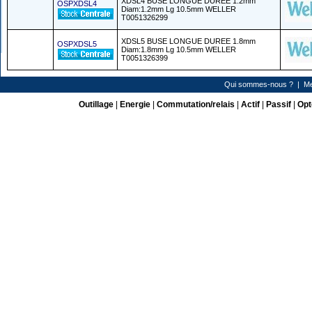
XDSL4 BUSE LONGUE DUREE 1.2mm
OSPXDSL4
Diam:1.2mm Lg 10.5mm WELLER
T0051326299
XDSL5 BUSE LONGUE DUREE 1.8mm
OSPXDSL5
Diam:1.8mm Lg 10.5mm WELLER
T0051326399
Qui sommes-nous ?
|
Me
Outillage
|
Energie
|
Commutation/relais
|
Actif
|
Passif
|
Opt