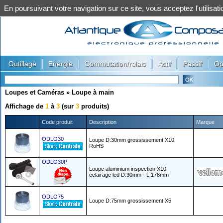
En poursuivant votre navigation sur ce site, vous acceptez l'utilis
|
|
|
|
|
Outillage
Energie
Commutation/relais
Actif
Passif
Op
Loupes et Caméras
»
Loupe à main
Affichage de
1
à
3
(sur
3
produits)
Code produit
Description
Marque
ODLO30
Loupe D:30mm grossissement X10
RoHS
ODLO30P
Loupe aluminium inspection X10
eclairage led D:30mm - L:178mm
ODLO75
Loupe D:75mm grossissement X5