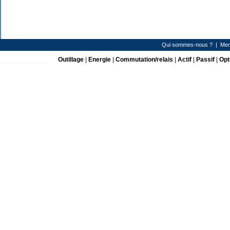
Qui sommes-nous ?
|
Men
Outillage
|
Energie
|
Commutation/relais
|
Actif
|
Passif
|
Opt