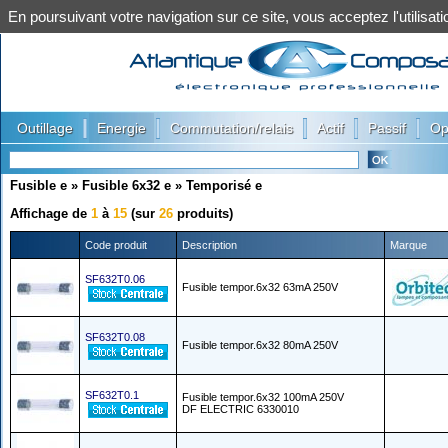
En poursuivant votre navigation sur ce site, vous acceptez l'utilis
|
|
|
|
|
Outillage
Energie
Commutation/relais
Actif
Passif
Op
Fusible e
»
Fusible 6x32 e
»
Temporisé e
Affichage de
1
à
15
(sur
26
produits)
Code produit
Description
Marque
SF632T0.06
Fusible tempor.6x32 63mA 250V
SF632T0.08
Fusible tempor.6x32 80mA 250V
SF632T0.1
Fusible tempor.6x32 100mA 250V
DF ELECTRIC 6330010