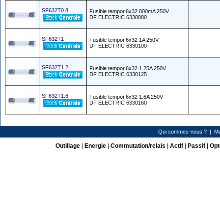
SF632T0.8
Fusible tempor.6x32 800mA 250V
DF ELECTRIC 6330080
SF632T1
Fusible tempor.6x32 1A 250V
DF ELECTRIC 6330100
SF632T1.2
Fusible tempor.6x32 1.25A 250V
DF ELECTRIC 6330125
SF632T1.6
Fusible tempor.6x32 1.6A 250V
DF ELECTRIC 6330160
Qui sommes-nous ?
|
Me
Outillage
|
Energie
|
Commutation/relais
|
Actif
|
Passif
|
Opt