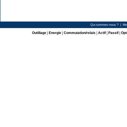
Qui sommes-nous ?
|
Me
Outillage
|
Energie
|
Commutation/relais
|
Actif
|
Passif
|
Opt