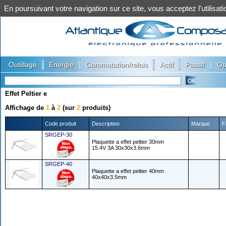
En poursuivant votre navigation sur ce site, vous acceptez l'utilis
|
|
|
|
|
Outillage
Energie
Commutation/relais
Actif
Passif
Op
Effet Peltier e
Affichage de
1
à
2
(sur
2
produits)
Code produit
Description
Marque
F
SRGEP-30
Plaquette a effet peltier 30mm
15.4V 3A 30x30x3.6mm
SRGEP-40
Plaquette a effet peltier 40mm
40x40x3.5mm