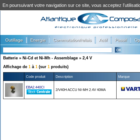
En poursuivant votre navigation sur ce site, vous acceptez l'utilis
|
|
|
|
|
Outillage
Energie
Commutation/relais
Actif
Passif
Op
Batterie
»
Ni-Cd et Ni-Mh - Assemblage
»
2,4 V
Affichage de
1
à
1
(sur
1
produits)
Code produit
Description
Marque
EBA2.440CI
2/V40H ACCU NI-MH 2.4V 40MA