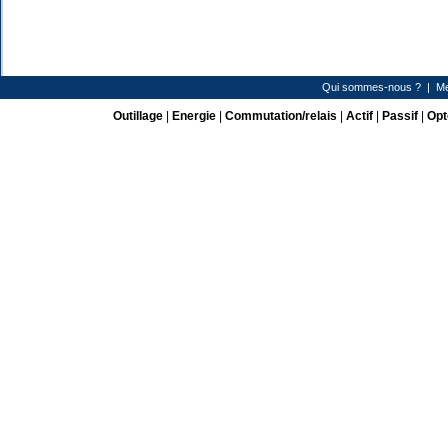
Qui sommes-nous ?
|
Me
Outillage
|
Energie
|
Commutation/relais
|
Actif
|
Passif
|
Opt