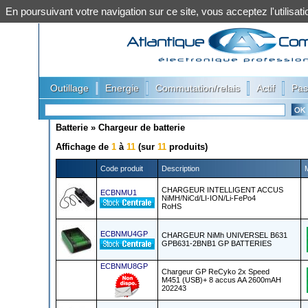
En poursuivant votre navigation sur ce site, vous acceptez l'utilis
|
|
|
|
Outillage
Energie
Commutation/relais
Actif
Pas
Batterie
»
Chargeur de batterie
Affichage de
1
à
11
(sur
11
produits)
Code produit
Description
CHARGEUR INTELLIGENT ACCUS
ECBNMU1
NiMH/NiCd/LI-ION/Li-FePo4
RoHS
ECBNMU4GP
CHARGEUR NiMh UNIVERSEL B631
GPB631-2BNB1 GP BATTERIES
ECBNMU8GP
Chargeur GP ReCyko 2x Speed
M451 (USB)+ 8 accus AA 2600mAH
202243