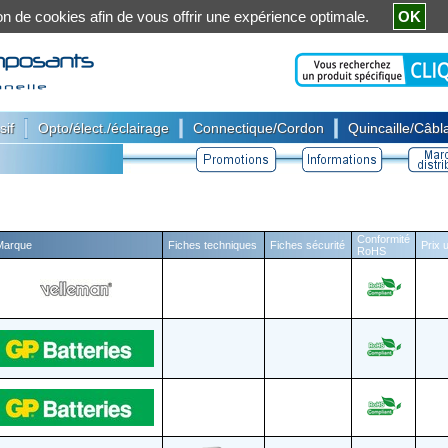
ation de cookies afin de vous offrir une expérience optimale.
OK
|
|
|
sif
Opto/élect./éclairage
Connectique/Cordon
Quincaille/Câbla
Conformité
Marque
Fiches techniques
Fiches sécurité
Prix 
RoHS