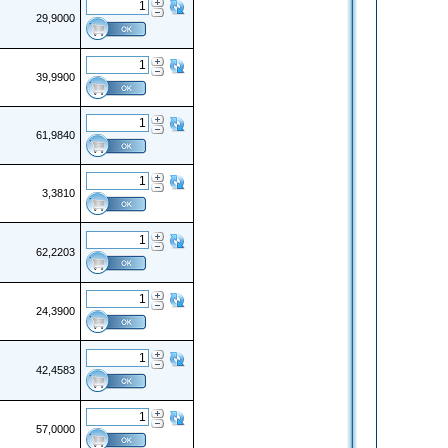
29,9000
39,9900
61,9840
3,3810
62,2203
24,3900
42,4583
57,0000