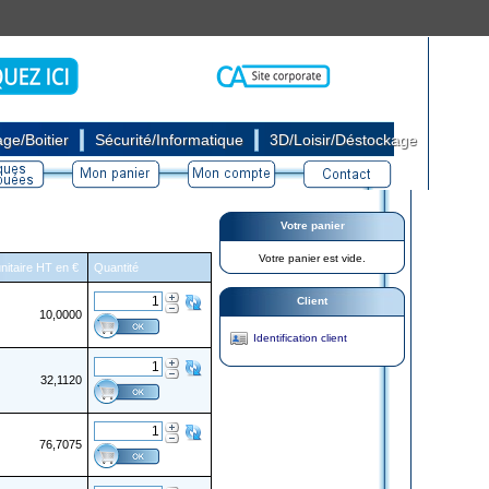
|
|
ge/Boitier
Sécurité/Informatique
3D/Loisir/Déstockage
Votre panier
Votre panier est vide.
unitaire HT en €
Quantité
Client
10,0000
Identification client
32,1120
76,7075