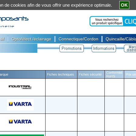
ation de cookies afin de vous offrir une expérience optimale.
OK
|
|
|
sif
Opto/élect./éclairage
Connectique/Cordon
Quincaille/Câbla
Conformité
arque
Fiches techniques
Fiches sécurité
Prix un
RoHS