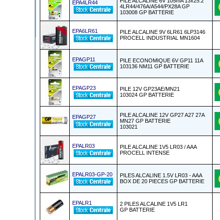
PILE ALCALINE 6V 105mA 13x25.2
EPA4LR44
4LR44/476A/A544/PX28A GP
103008 GP BATTERIE
EPA6LR61
PILE ALCALINE 9V 6LR61 6LP3146
PROCELL INDUSTRIAL MN1604
EPAGP11
PILE ECONOMIQUE 6V GP11 11A
103136 NM11 GP BATTERIE
EPAGP23
PILE 12V GP23AE/MN21
103024 GP BATTERIE
PILE ALCALINE 12V GP27 A27 27A
EPAGP27
MN27 GP BATTERIE
103021
EPALR03
PILE ALCALINE 1V5 LR03 / AAA
PROCELL INTENSE
EPALR03-GP-20
PILES ALCALINE 1.5V LR03 - AAA
BOX DE 20 PIECES GP BATTERIE
EPALR1
2 PILES ALCALINE 1V5 LR1
GP BATTERIE