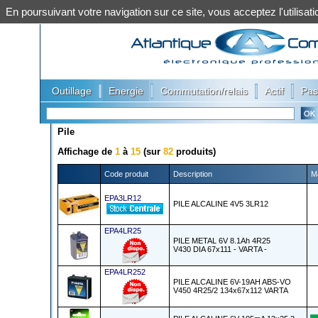
En poursuivant votre navigation sur ce site, vous acceptez l'utilis
|
|
|
|
Outillage
Energie
Commutation/relais
Actif
Pas
Pile
Affichage de
1
à
15
(sur
82
produits)
Code produit
Description
M
EPA3LR12
PILE ALCALINE 4V5 3LR12
EPA4LR25
PILE METAL 6V 8.1Ah 4R25
V430 DIA 67x111 - VARTA -
EPA4LR252
PILE ALCALINE 6V-19AH ABS-VO
V450 4R25/2 134x67x112 VARTA