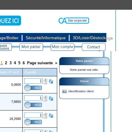
|
|
ge/Boitier
Sécurité/Informatique
3D/Loisir/Déstockage
Votre panier
1
2
3
4
5
6
Page suivante
»
Votre panier est vide.
itaire HT en €
Quantité
Client
5,0600
Identification client
7,8850
18,2580