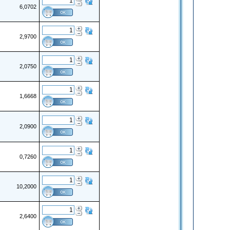
6,0702
2,9700
2,0750
1,6668
2,0900
0,7260
10,2000
2,6400