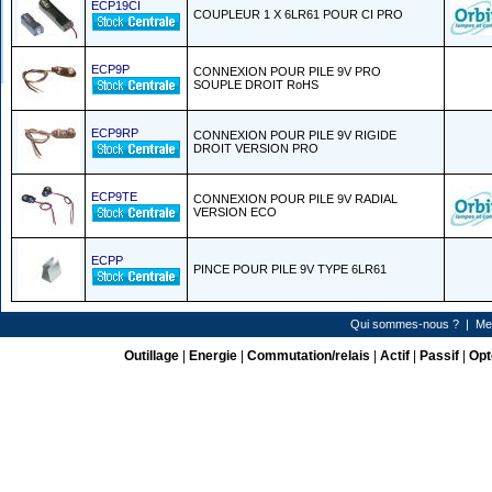
ECP19CI
COUPLEUR 1 X 6LR61 POUR CI PRO
ECP9P
CONNEXION POUR PILE 9V PRO
SOUPLE DROIT RoHS
ECP9RP
CONNEXION POUR PILE 9V RIGIDE
DROIT VERSION PRO
ECP9TE
CONNEXION POUR PILE 9V RADIAL
VERSION ECO
ECPP
PINCE POUR PILE 9V TYPE 6LR61
Qui sommes-nous ?
|
Me
Outillage
|
Energie
|
Commutation/relais
|
Actif
|
Passif
|
Opt