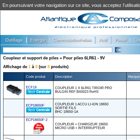
En poursuivant votre navigation sur ce site, vous acceptez l'utilis
|
|
|
|
|
Outillage
Energie
Commutation/relais
Actif
Passif
Op
Coupleur et support de piles
»
Pour piles 6LR61 - 9V
Affichage de
1
à
8
(sur
8
produits)
Code produit
Description
Marque
ECF19
COUPLEUR 1 X 6LR61 TIROIR PRO
BULGIN REF:BX0023 RoHS
COUPLEUR 1 ACCU LI-iON 18650
ECP18650F
SORTIE FILS
BHC-18650-1A
ECP18650F-2
COUPLEUR + CHARGEUR 18650
MICRO USB + INTERRUPTEUR