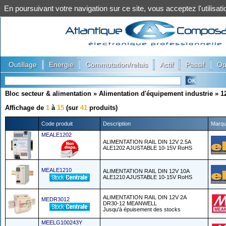
En poursuivant votre navigation sur ce site, vous acceptez l'utilis
|
|
|
|
|
Outillage
Energie
Commutation/relais
Actif
Passif
Op
Bloc secteur & alimentation
»
Alimentation d'équipement industrie
»
1
Affichage de
1
à
15
(sur
41
produits)
Code produit
Description
Marq
MEALE1202
ALIMENTATION RAIL DIN 12V 2.5A
ALE1202 AJUSTABLE 10-15V RoHS
MEALE1210
ALIMENTATION RAIL DIN 12V 10A
ALE1210 AJUSTABLE 10-15V RoHS
ALIMENTATION RAIL DIN 12V 2A
MEDR3012
DR30-12 MEANWELL
Jusqu'à épuisement des stocks
MEELG100243Y