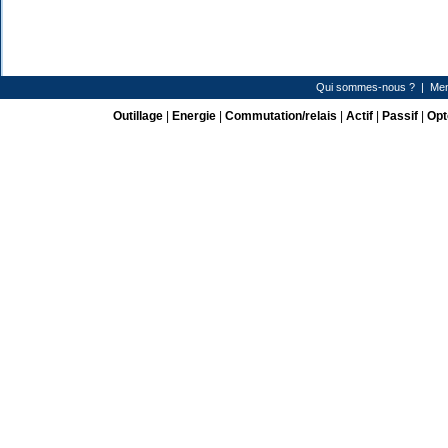
Qui sommes-nous ?
|
Men
Outillage
|
Energie
|
Commutation/relais
|
Actif
|
Passif
|
Opt