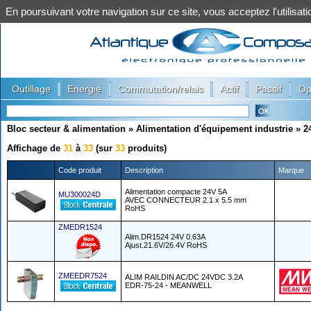
En poursuivant votre navigation sur ce site, vous acceptez l'utilis
|
|
|
|
|
Outillage
Energie
Commutation/relais
Actif
Passif
Op
Bloc secteur & alimentation
»
Alimentation d'équipement industrie
»
2
Affichage de
31
à
33
(sur
33
produits)
Code produit
Description
Marque
Alimentation compacte 24V 5A
MU300024D
AVEC CONNECTEUR 2.1 x 5.5 mm
RoHS
ZMEDR1524
Alim.DR1524 24V 0.63A
Ajust.21.6V/26.4V RoHS
ZMEEDR7524
ALIM RAILDIN AC/DC 24VDC 3.2A
EDR-75-24 - MEANWELL