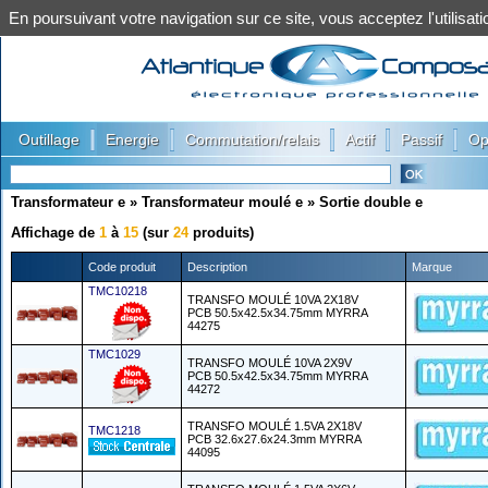
En poursuivant votre navigation sur ce site, vous acceptez l'utilis
|
|
|
|
|
Outillage
Energie
Commutation/relais
Actif
Passif
Op
Transformateur e
»
Transformateur moulé e
»
Sortie double e
Affichage de
1
à
15
(sur
24
produits)
Code produit
Description
Marque
TMC10218
TRANSFO MOULÉ 10VA 2X18V
PCB 50.5x42.5x34.75mm MYRRA
44275
TMC1029
TRANSFO MOULÉ 10VA 2X9V
PCB 50.5x42.5x34.75mm MYRRA
44272
TRANSFO MOULÉ 1.5VA 2X18V
TMC1218
PCB 32.6x27.6x24.3mm MYRRA
44095