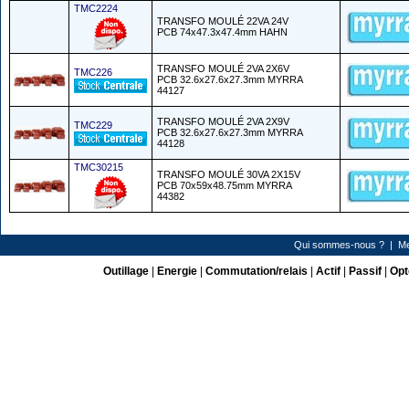
TMC2224
TRANSFO MOULÉ 22VA 24V
PCB 74x47.3x47.4mm HAHN
TRANSFO MOULÉ 2VA 2X6V
TMC226
PCB 32.6x27.6x27.3mm MYRRA
44127
TRANSFO MOULÉ 2VA 2X9V
TMC229
PCB 32.6x27.6x27.3mm MYRRA
44128
TMC30215
TRANSFO MOULÉ 30VA 2X15V
PCB 70x59x48.75mm MYRRA
44382
Qui sommes-nous ?
|
Me
Outillage
|
Energie
|
Commutation/relais
|
Actif
|
Passif
|
Opt