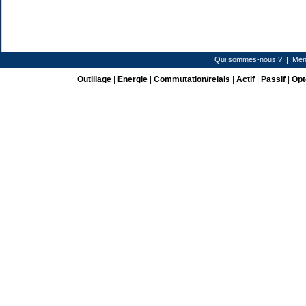
Qui sommes-nous ?
|
Men
Outillage
|
Energie
|
Commutation/relais
|
Actif
|
Passif
|
Opt