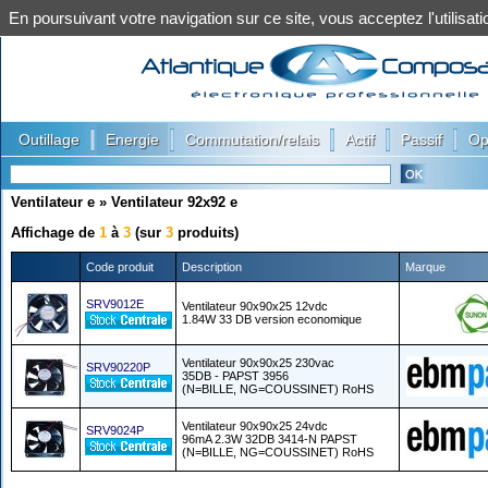
En poursuivant votre navigation sur ce site, vous acceptez l'utilis
|
|
|
|
|
Outillage
Energie
Commutation/relais
Actif
Passif
Op
Ventilateur e
»
Ventilateur 92x92 e
Affichage de
1
à
3
(sur
3
produits)
Code produit
Description
Marque
SRV9012E
Ventilateur 90x90x25 12vdc
1.84W 33 DB version economique
Ventilateur 90x90x25 230vac
SRV90220P
35DB - PAPST 3956
(N=BILLE, NG=COUSSINET) RoHS
Ventilateur 90x90x25 24vdc
SRV9024P
96mA 2.3W 32DB 3414-N PAPST
(N=BILLE, NG=COUSSINET) RoHS