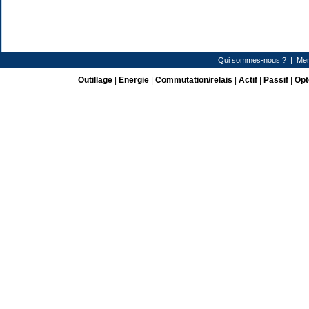
Qui sommes-nous ?
|
Men
Outillage
|
Energie
|
Commutation/relais
|
Actif
|
Passif
|
Opt