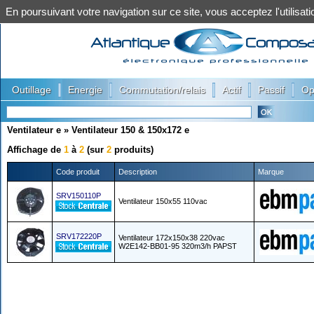
En poursuivant votre navigation sur ce site, vous acceptez l'utilis
|
|
|
|
|
Outillage
Energie
Commutation/relais
Actif
Passif
Op
Ventilateur e
»
Ventilateur 150 & 150x172 e
Affichage de
1
à
2
(sur
2
produits)
Code produit
Description
Marque
SRV150110P
Ventilateur 150x55 110vac
SRV172220P
Ventilateur 172x150x38 220vac
W2E142-BB01-95 320m3/h PAPST