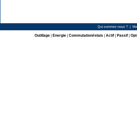
Qui sommes-nous ?
|
Me
Outillage
|
Energie
|
Commutation/relais
|
Actif
|
Passif
|
Opt