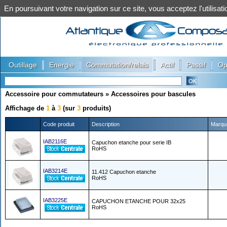
En poursuivant votre navigation sur ce site, vous acceptez l'utilis
|
|
|
|
|
Outillage
Energie
Commutation/relais
Actif
Passif
Op
Accessoire pour commutateurs
»
Accessoires pour bascules
Affichage de
1
à
3
(sur
3
produits)
Code produit
Description
Marqu
IAB2116E
Capuchon etanche pour serie IB
RoHS
IAB3214E
11.412 Capuchon etanche
RoHS
IAB3225E
CAPUCHON ETANCHE POUR 32x25
RoHS