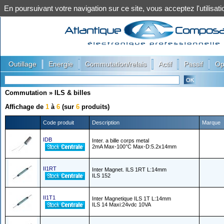
En poursuivant votre navigation sur ce site, vous acceptez l'utilis
|
|
|
|
|
Outillage
Energie
Commutation/relais
Actif
Passif
Op
Commutation
»
ILS & billes
Affichage de
1
à
6
(sur
6
produits)
Code produit
Description
Marque
IDB
Inter. a bille corps metal
2mA Max-100°C Max-D:5.2x14mm
II1RT
Inter Magnet. ILS 1RT L:14mm
ILS 152
II1T1
Inter Magnetique ILS 1T L:14mm
ILS 14 Maxi:24vdc 10VA