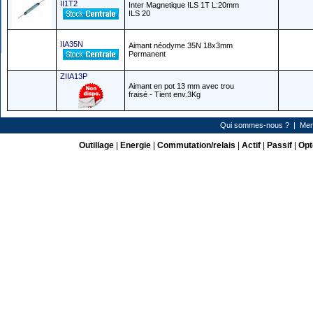
II1T2
Inter Magnetique ILS 1T L:20mm
ILS 20
IIA35N
Aimant néodyme 35N 18x3mm
Permanent
ZIIA13P
Aimant en pot 13 mm avec trou
fraisé - Tient env.3Kg
Qui sommes-nous ?
|
Men
Outillage
|
Energie
|
Commutation/relais
|
Actif
|
Passif
|
Opt