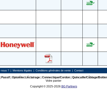
-nous ?
|
Mentions légales
|
Conditions générales de vente
|
Contact
|
Passif
|
Opto/élect./éclairage
|
Connectique/Cordon
|
Quincaille/Câblage/Boitie
Votre panier
Copyright © 2025-2026
BG Partners