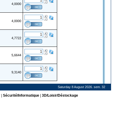
4,0000
4,0000
4,7722
5,6644
9,3140
Saturday 8 August 2026. sem. 32
r
|
Sécurité/Informatique
|
3D/Loisir/Déstockage