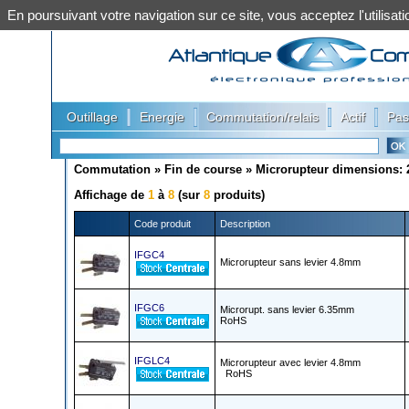
En poursuivant votre navigation sur ce site, vous acceptez l'utilis
|
|
|
|
Outillage
Energie
Commutation/relais
Actif
Pas
Commutation
»
Fin de course
»
Microrupteur dimensions: 2
Affichage de
1
à
8
(sur
8
produits)
Code produit
Description
IFGC4
Microrupteur sans levier 4.8mm
IFGC6
Microrupt. sans levier 6.35mm
RoHS
IFGLC4
Microrupteur avec levier 4.8mm
RoHS