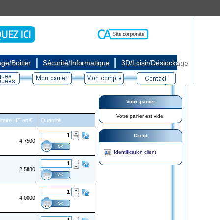
|
|
ge/Boitier
Sécurité/Informatique
3D/Loisir/Déstockage
Votre panier
Votre panier est vide.
itaire HT en €
Quantité
Client
4,7500
Identification client
2,5880
4,0000