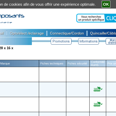
ation de cookies afin de vous offrir une expérience optimale.
OK
|
|
|
sif
Opto/élect./éclairage
Connectique/Cordon
Quincaille/Câbla
8 x 16 x
Conformité
Marque
Fiches techniques
Fiches sécurité
Prix un
RoHS