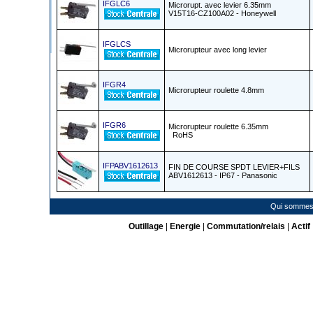
IFGLC6
Microrupt. avec levier 6.35mm
V15T16-CZ100A02 - Honeywell
IFGLCS
Microrupteur avec long levier
IFGR4
Microrupteur roulette 4.8mm
IFGR6
Microrupteur roulette 6.35mm
RoHS
IFPABV1612613
FIN DE COURSE SPDT LEVIER+FILS
ABV1612613 - IP67 - Panasonic
Qui sommes
Outillage
|
Energie
|
Commutation/relais
|
Actif