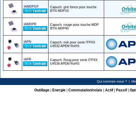
IAMDPGF
Capuch. gris fonce pour touche
BTN MDP10
IAMDPR
Capuch. rouge pour touche MDP
BTN MDP40
IAPN
Capuch. noir pour serie ITPXX
U4532 APEM RoHS
IAPR
Capuch. Roug.pour serie ITPXX
U4536 APEM RoHS
Qui sommes-nous ?
|
Me
Outillage
|
Energie
|
Commutation/relais
|
Actif
|
Passif
|
Opt