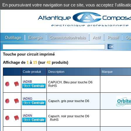
En poursuivant votre navigation sur ce site, vous acceptez l'utilis
|
|
|
|
|
Outillage
Energie
Commutation/relais
Actif
Passif
Op
Touche pour circuit imprimé
Affichage de
1
à
15
(sur
42
produits)
Code produit
Description
Marque
IAD6B
CAPUCH. Bleu pour touche D6
RoHS
IAD6G
Capuch. gris pour touche D6
IAD6N
Capuch. noir pour touche D6
RoHS