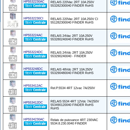
HP5532230AC
RELAIS 220Vac 2RT 10A 250V
553282300040 FINDER RoHS
HP5532230CI
RELAIS 220Vac 2RT 10A 250V CI
551282300040 FINDER RoHS
HP553224AC
RELAIS 24Vac 2RT 10A 250V
553280240040 FINDER RoHS
HP553224DC
RELAIS 24Vdc 2RT 10A 250V
553290240040 - FINDER
HP553248DC
RELAIS 48Vdc 2RT 10A 250V
553290480040 FINDER RoHS
HP553412AC
Rel.P.5534 4RT 12vac 7A/250V
RELAIS 5534 4RT 12Vdc 7A/250V
HP553412DC
553490120040 FINDER RoHS
RoHS
HP5534230AC
Relais de puissance 4RT 230VAC
5534.8.230.0040 FINDER