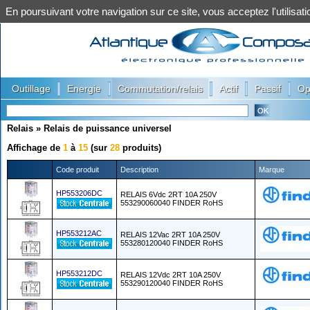
En poursuivant votre navigation sur ce site, vous acceptez l'utilis
|
|
|
|
|
Outillage
Energie
Commutation/relais
Actif
Passif
Op
Relais
»
Relais de puissance universel
Affichage de
1
à
15
(sur
28
produits)
Code produit
Description
Marque
HP553206DC
RELAIS 6Vdc 2RT 10A 250V
553290060040 FINDER RoHS
HP553212AC
RELAIS 12Vac 2RT 10A 250V
553280120040 FINDER RoHS
HP553212DC
RELAIS 12Vdc 2RT 10A 250V
553290120040 FINDER RoHS