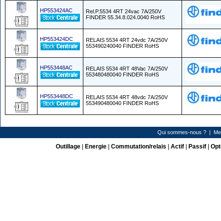
HP553424AC
Rel.P.5534 4RT 24vac 7A/250V
FINDER 55.34.8.024.0040 RoHS
HP553424DC
RELAIS 5534 4RT 24vdc 7A/250V
553490240040 FINDER RoHS
HP553448AC
RELAIS 5534 4RT 48Vac 7A/250V
553480480040 FINDER RoHS
HP553448DC
RELAIS 5534 4RT 48vdc 7A/250V
553490480040 FINDER RoHS
Qui sommes-nous ?
|
Me
Outillage
|
Energie
|
Commutation/relais
|
Actif
|
Passif
|
Opt