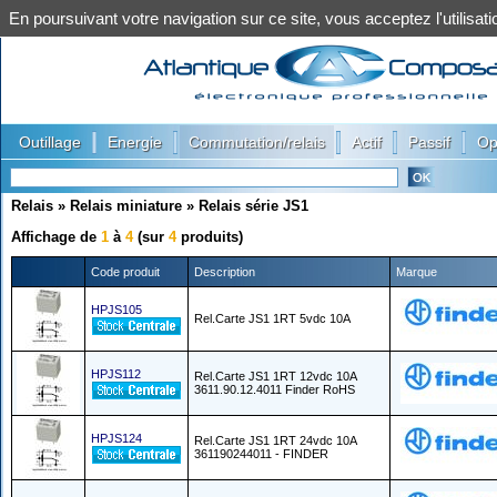
En poursuivant votre navigation sur ce site, vous acceptez l'utilis
|
|
|
|
|
Outillage
Energie
Commutation/relais
Actif
Passif
Op
Relais
»
Relais miniature
»
Relais série JS1
Affichage de
1
à
4
(sur
4
produits)
Code produit
Description
Marque
HPJS105
Rel.Carte JS1 1RT 5vdc 10A
HPJS112
Rel.Carte JS1 1RT 12vdc 10A
3611.90.12.4011 Finder RoHS
HPJS124
Rel.Carte JS1 1RT 24vdc 10A
361190244011 - FINDER