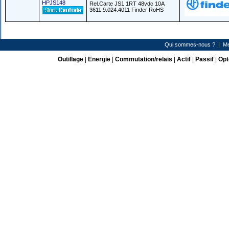
HPJS148
Rel.Carte JS1 1RT 48vdc 10A
3611.9.024.4011 Finder RoHS
Qui sommes-nous ?
|
Me
Outillage
|
Energie
|
Commutation/relais
|
Actif
|
Passif
|
Opt