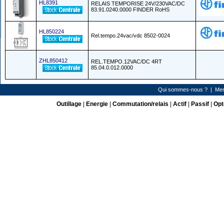
HL8391
RELAIS TEMPORISE 24V/230VAC/DC
83.91.0240.0000 FINDER RoHS
HL850224
Rel.tempo.24vac/vdc 8502-0024
ZHL850412
REL.TEMPO.12VAC/DC 4RT
85.04.0.012.0000
Qui sommes-nous ?
|
Men
Outillage
|
Energie
|
Commutation/relais
|
Actif
|
Passif
|
Opt