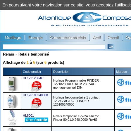
En poursuivant votre navigation sur ce site, vous acceptez l'utilis
|
|
|
|
|
Outillage
Energie
Commutation/relais
Actif
Passif
Op
Relais
»
Relais temporisé
Affichage de
1
à
6
(sur
6
produits)
Code produit
Description
Marque
HL1221230AC
Horloge Programmable FINDER
122182300000 ALIM.230 VAC
montage sur rail DIN
HL126100240000
Horloge hebdomadaire 1 contact
12-24V AC/DC - FINDER
126100240000
HL8001
Relais temporisé 12V/240Vac/dc
Finder 80.01.0.240.0000 RoHS