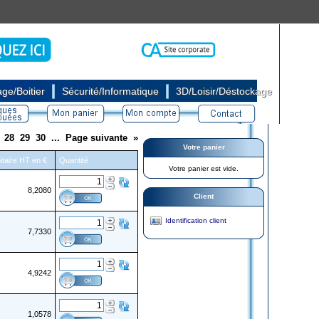
|
|
ge/Boitier
Sécurité/Informatique
3D/Loisir/Déstockage
28
29
30
...
Page suivante
»
Votre panier
itaire HT en €
Quantité
Votre panier est vide.
8,2080
Client
Identification client
7,7330
4,9242
1,0578