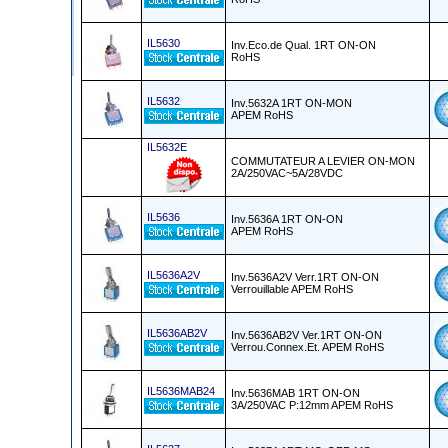
IL5630
Inv.Eco.de Qual. 1RT ON-ON
RoHS
IL5632
Inv.5632A 1RT ON-MON
APEM RoHS
IL5632E
COMMUTATEUR A LEVIER ON-MON
2A/250VAC~5A/28VDC
IL5636
Inv.5636A 1RT ON-ON
APEM RoHS
IL5636A2V
Inv.5636A2V Verr.1RT ON-ON
Verrouillable APEM RoHS
IL5636AB2V
Inv.5636AB2V Ver.1RT ON-ON
Verrou.Connex.Et. APEM RoHS
IL5636MAB24
Inv.5636MAB 1RT ON-ON
3A/250VAC P:12mm APEM RoHS