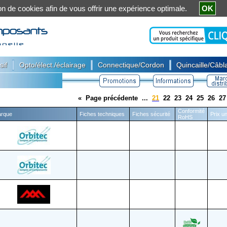
ation de cookies afin de vous offrir une expérience optimale.
OK
|
|
|
sif
Opto/élect./éclairage
Connectique/Cordon
Quincaille/Câbla
«
Page précédente
...
21
22
23
24
25
26
27
Conformité
rque
Fiches techniques
Fiches sécurité
Prix un
RoHS