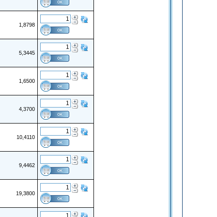
1,8798
5,3445
1,6500
4,3700
10,4110
9,4462
19,3800