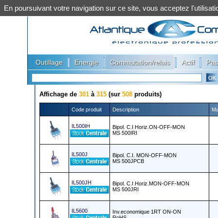
En poursuivant votre navigation sur ce site, vous acceptez l'utilis
|
|
|
|
Outillage
Energie
Commutation/relais
Actif
Pas
Affichage de
301
à
315
(sur
508
produits)
Code produit
Description
Ma
IL500IH
Bipol. C.I Horiz.ON-OFF-MON
MS 500IRI
IL500J
Bipol. C.I. MON-OFF-MON
MS 500JPCB
IL500JH
Bipol. C.I Horiz.MON-OFF-MON
MS 500JRI
IL5600
Inv.economique 1RT ON-ON
RoHS