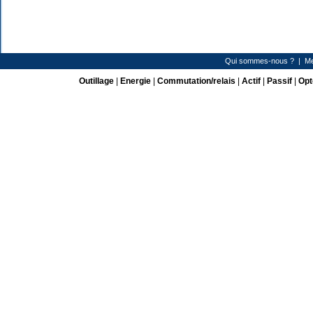
Qui sommes-nous ?
|
Me
Outillage
|
Energie
|
Commutation/relais
|
Actif
|
Passif
|
Opt