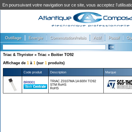
En poursuivant votre navigation sur ce site, vous acceptez l'utilis
|
|
|
|
|
Outillage
Energie
Commutation/relais
Actif
Passif
Op
Triac & Thyristor
»
Triac
»
Boitier TO92
Affichage de
1
à
1
(sur
1
produits)
Code produit
Description
Marque
TRIAC Z0107MA 1A 600V TO92
BR8001
STM RoHS
RoHS