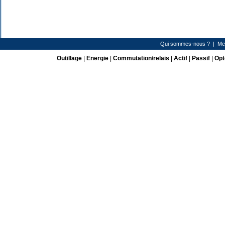
Qui sommes-nous ?
|
Me
Outillage
|
Energie
|
Commutation/relais
|
Actif
|
Passif
|
Opt