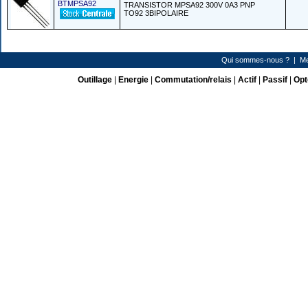
BTMPSA92
TRANSISTOR MPSA92 300V 0A3 PNP
TO92 3BIPOLAIRE
Qui sommes-nous ?
|
Me
Outillage
|
Energie
|
Commutation/relais
|
Actif
|
Passif
|
Opt