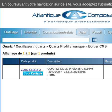
En poursuivant votre navigation sur ce site, vous acceptez l'utilis
|
|
|
|
|
Outillage
Energie
Commutation/relais
Actif
Passif
Op
Quartz / Oscillateur / quartz
»
Quartz Profil classique
»
Boitier CMS
Affichage de
1
à
1
(sur
1
produits)
Code produit
Description
Marq
QUARTZ 5X7 30 PPM A 25°C 50PPM
ZQU14.31818-2
-20+70/20PF 14.31818M RoHS
RoHS