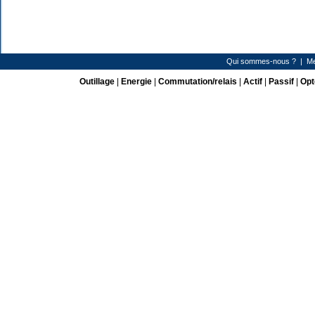
Qui sommes-nous ?
|
Me
Outillage
|
Energie
|
Commutation/relais
|
Actif
|
Passif
|
Opt