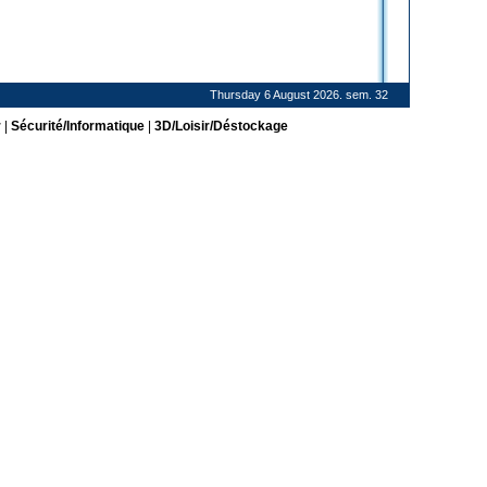
Thursday 6 August 2026. sem. 32
r
|
Sécurité/Informatique
|
3D/Loisir/Déstockage