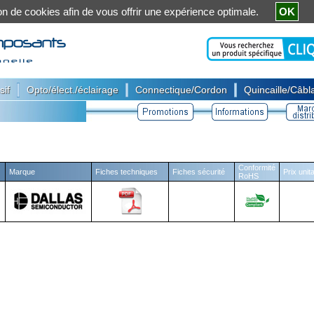
ation de cookies afin de vous offrir une expérience optimale.
OK
|
|
|
sif
Opto/élect./éclairage
Connectique/Cordon
Quincaille/Câbla
Conformité
Marque
Fiches techniques
Fiches sécurité
Prix unit
RoHS