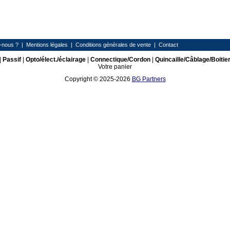
-nous ?
|
Mentions légales
|
Conditions générales de vente
|
Contact
|
Passif
|
Opto/élect./éclairage
|
Connectique/Cordon
|
Quincaille/Câblage/Boitie
Votre panier
Copyright © 2025-2026
BG Partners