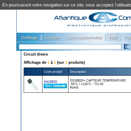
En poursuivant votre navigation sur ce site, vous acceptez l'utilis
|
|
|
|
Outillage
Energie
Commutation/relais
Actif
Pas
Circuit divers
Affichage de
1
à
1
(sur
1
produits)
Code produit
Description
DS18B20+ CAPTEUR TEMPERATURE
AA18B20
-55°C / +125°C - TO-92
RoHS