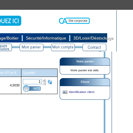
|
|
ge/Boitier
Sécurité/Informatique
3D/Loisir/Déstockage
Votre panier
Votre panier est vide.
aire HT en €
Quantité
Client
4,5030
Identification client