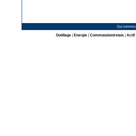
Qui sommes
Outillage
|
Energie
|
Commutation/relais
|
Actif