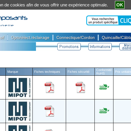
ation de cookies afin de vous offrir une expérience optimale.
OK
|
|
|
sif
Opto/élect./éclairage
Connectique/Cordon
Quincaille/Câbla
Conformité
Marque
Fiches techniques
Fiches sécurité
Prix unitai
RoHS