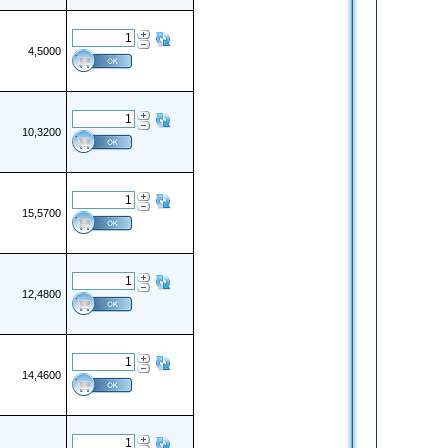
4,5000
10,3200
15,5700
12,4800
14,4600