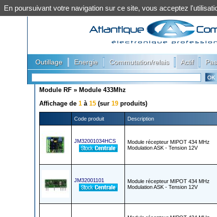
En poursuivant votre navigation sur ce site, vous acceptez l'utilis
|
|
|
|
Outillage
Energie
Commutation/relais
Actif
Pas
Module RF
»
Module 433Mhz
Affichage de
1
à
15
(sur
19
produits)
Code produit
Description
JM32001034HCS
Module récepteur MIPOT 434 MHz
Modulation ASK - Tension 12V
JM32001101
Module récepteur MIPOT 434 MHz
Modulation ASK - Tension 12V