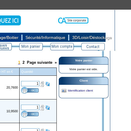
|
|
ge/Boitier
Sécurité/Informatique
3D/Loisir/Déstockage
Votre panier
1
2
Page suivante
»
Votre panier est vide.
re HT en €
Quantité
Client
20,7600
Identification client
10,9500