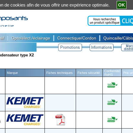
ation de cookies afin de vous offrir une expérience optimale.
OK
|
|
|
sif
Opto/élect./éclairage
Connectique/Cordon
Quincaille/Câbla
densateur type X2
Conformité
Marque
Fiches techniques
Fiches sécurité
Prix un
RoHS
S