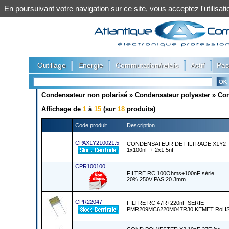
En poursuivant votre navigation sur ce site, vous acceptez l'utilis
|
|
|
|
Outillage
Energie
Commutation/relais
Actif
Pas
Condensateur non polarisé
»
Condensateur polyester
»
Con
Affichage de
1
à
15
(sur
18
produits)
Code produit
Description
CPAX1Y210021.5
CONDENSATEUR DE FILTRAGE X1Y2
1x100nF + 2x1.5nF
CPR100100
FILTRE RC 100Ohms+100nF série
20% 250V PAS:20.3mm
CPR22047
FILTRE RC 47R+220nF SERIE
PMR209MC6220M047R30 KEMET RoH