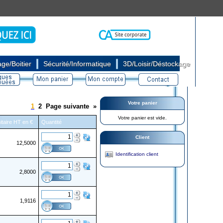
|
|
ge/Boitier
Sécurité/Informatique
3D/Loisir/Déstockage
Votre panier
1
2
Page suivante
»
Votre panier est vide.
itaire HT en €
Quantité
Client
12,5000
Identification client
2,8000
1,9116