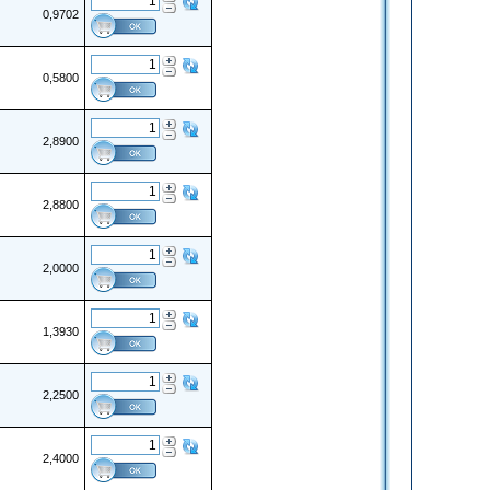
0,9702
0,5800
2,8900
2,8800
2,0000
1,3930
2,2500
2,4000