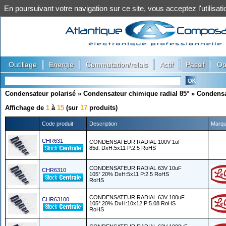
En poursuivant votre navigation sur ce site, vous acceptez l'utilis
|
|
|
|
|
Outillage
Energie
Commutation/relais
Actif
Passif
Op
Condensateur polarisé
»
Condensateur chimique radial 85°
»
Condensa
Affichage de
1
à
15
(sur
17
produits)
Code produit
Description
Marq
CHR631
CONDENSATEUR RADIAL 100V 1uF
85d. DxH:5x11 P:2.5 RoHS
CONDENSATEUR RADIAL 63V 10uF
CHR6310
105° 20% DxH:5x11 P:2.5 RoHS
RoHS
CONDENSATEUR RADIAL 63V 100uF
CHR63100
105° 20% DxH:10x12 P:5.08 RoHS
RoHS