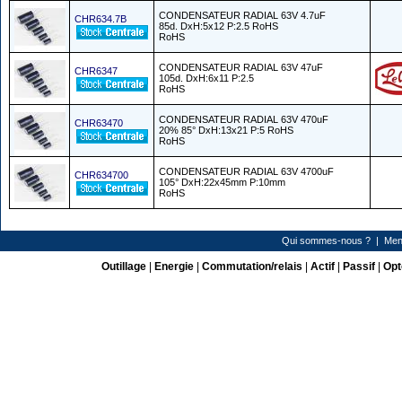
CONDENSATEUR RADIAL 63V 4.7uF
CHR634.7B
85d. DxH:5x12 P:2.5 RoHS
RoHS
CONDENSATEUR RADIAL 63V 47uF
CHR6347
105d. DxH:6x11 P:2.5
RoHS
CONDENSATEUR RADIAL 63V 470uF
CHR63470
20% 85° DxH:13x21 P:5 RoHS
RoHS
CONDENSATEUR RADIAL 63V 4700uF
CHR634700
105° DxH:22x45mm P:10mm
RoHS
Qui sommes-nous ?
|
Men
Outillage
|
Energie
|
Commutation/relais
|
Actif
|
Passif
|
Opt