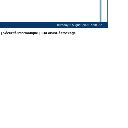
Thursday 6 August 2026. sem. 32
r
|
Sécurité/Informatique
|
3D/Loisir/Déstockage