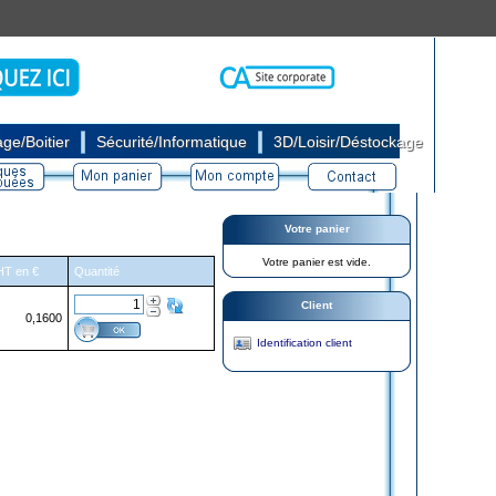
|
|
ge/Boitier
Sécurité/Informatique
3D/Loisir/Déstockage
Votre panier
Votre panier est vide.
 HT en €
Quantité
Client
0,1600
Identification client