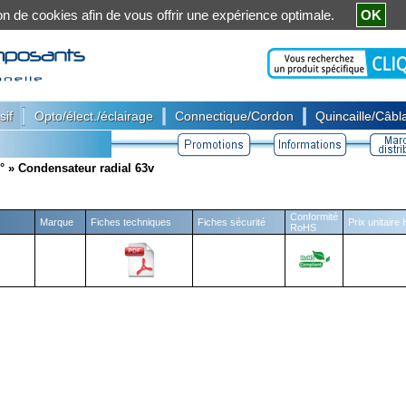
ation de cookies afin de vous offrir une expérience optimale.
OK
|
|
|
sif
Opto/élect./éclairage
Connectique/Cordon
Quincaille/Câbla
°
»
Condensateur radial 63v
Conformité
Marque
Fiches techniques
Fiches sécurité
Prix unitaire
RoHS