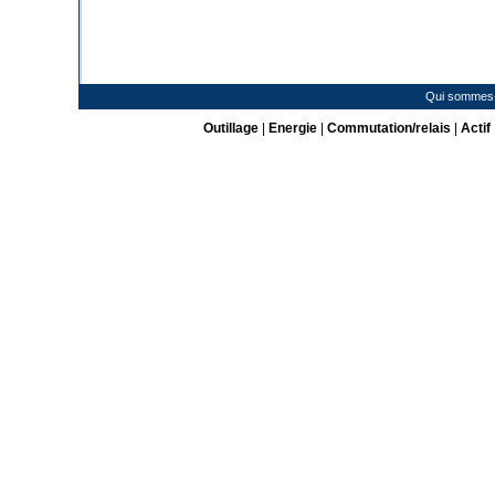
Qui sommes
Outillage
|
Energie
|
Commutation/relais
|
Actif