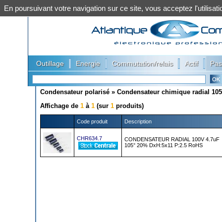
En poursuivant votre navigation sur ce site, vous acceptez l'utilis
|
|
|
|
Outillage
Energie
Commutation/relais
Actif
Pas
Condensateur polarisé
»
Condensateur chimique radial 105
Affichage de
1
à
1
(sur
1
produits)
Code produit
Description
CHR634.7
CONDENSATEUR RADIAL 100V 4.7uF
105° 20% DxH:5x11 P:2.5 RoHS