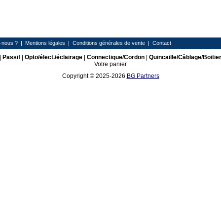
-nous ?
|
Mentions légales
|
Conditions générales de vente
|
Contact
|
Passif
|
Opto/élect./éclairage
|
Connectique/Cordon
|
Quincaille/Câblage/Boitie
Votre panier
Copyright © 2025-2026
BG Partners