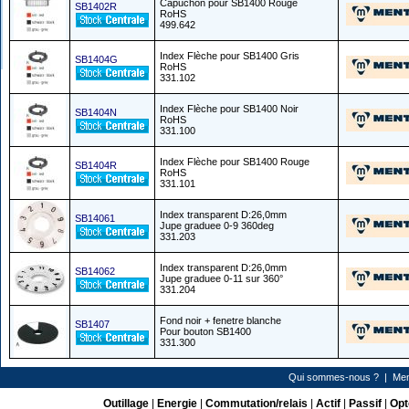
Capuchon pour SB1400 Rouge
SB1402R
RoHS
499.642
Index Flèche pour SB1400 Gris
SB1404G
RoHS
331.102
Index Flèche pour SB1400 Noir
SB1404N
RoHS
331.100
Index Flèche pour SB1400 Rouge
SB1404R
RoHS
331.101
Index transparent D:26,0mm
SB14061
Jupe graduee 0-9 360deg
331.203
Index transparent D:26,0mm
SB14062
Jupe graduee 0-11 sur 360°
331.204
Fond noir + fenetre blanche
SB1407
Pour bouton SB1400
331.300
Qui sommes-nous ?
|
Men
Outillage
|
Energie
|
Commutation/relais
|
Actif
|
Passif
|
Opt