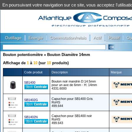
En poursuivant votre navigation sur ce site, vous acceptez l'utilis
|
|
|
|
|
Outillage
Energie
Commutation/relais
Actif
Passif
Op
Bouton potentiomètre
»
Bouton Diamètre 14mm
Affichage de
1
à
10
(sur
10
produits)
Code produit
Description
Marque
Bouton noir mandrin D:14.5mm
SB1400
pour un axe de 6mm - H: 14mm
4331.6000
Capuchon pour SB1400 Gris
SB1402G
RoHS
499.644
Capuchon pour SB1400 noir
SB1402N
RoHS
499.643