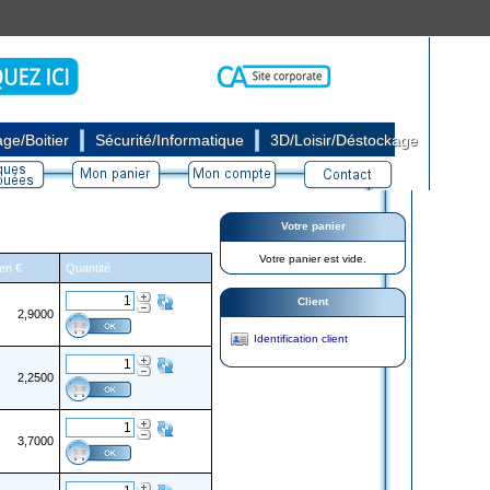
|
|
ge/Boitier
Sécurité/Informatique
3D/Loisir/Déstockage
Votre panier
Votre panier est vide.
 en €
Quantité
Client
2,9000
Identification client
2,2500
3,7000