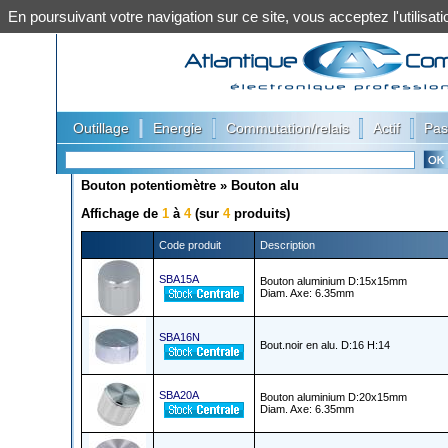
En poursuivant votre navigation sur ce site, vous acceptez l'utilis
|
|
|
|
Outillage
Energie
Commutation/relais
Actif
Pas
Bouton potentiomètre
»
Bouton alu
Affichage de
1
à
4
(sur
4
produits)
Code produit
Description
SBA15A
Bouton aluminium D:15x15mm
Diam. Axe: 6.35mm
SBA16N
Bout.noir en alu. D:16 H:14
SBA20A
Bouton aluminium D:20x15mm
Diam. Axe: 6.35mm