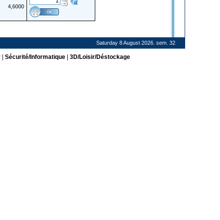
4,6000
Saturday 8 August 2026. sem. 32
r
|
Sécurité/Informatique
|
3D/Loisir/Déstockage