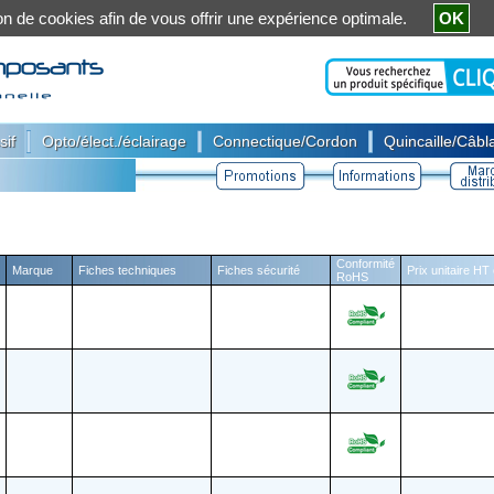
ation de cookies afin de vous offrir une expérience optimale.
OK
|
|
|
sif
Opto/élect./éclairage
Connectique/Cordon
Quincaille/Câbla
Conformité
Marque
Fiches techniques
Fiches sécurité
Prix unitaire HT
RoHS