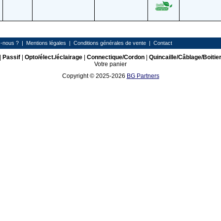
-nous ?
|
Mentions légales
|
Conditions générales de vente
|
Contact
|
Passif
|
Opto/élect./éclairage
|
Connectique/Cordon
|
Quincaille/Câblage/Boitie
Votre panier
Copyright © 2025-2026
BG Partners