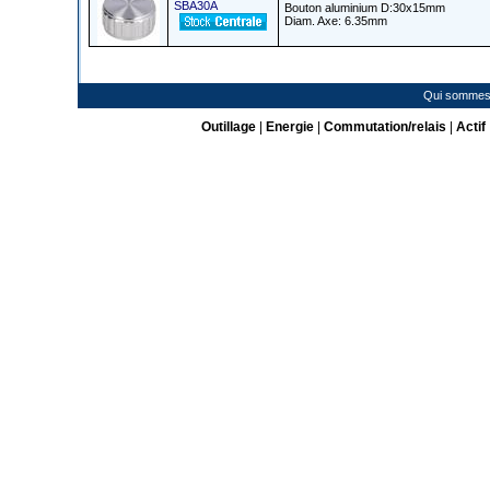
SBA30A
Bouton aluminium D:30x15mm
Diam. Axe: 6.35mm
Qui sommes
Outillage
|
Energie
|
Commutation/relais
|
Actif