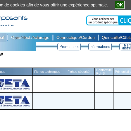
ation de cookies afin de vous offrir une expérience optimale.
OK
|
|
|
sif
Opto/élect./éclairage
Connectique/Cordon
Quincaille/Câbla
0W
Conformité
que
Fiches techniques
Fiches sécurité
Prix unitai
RoHS