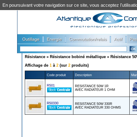
En poursuivant votre navigation sur ce site, vous acceptez l'utilis
|
|
|
|
Outillage
Energie
Commutation/relais
Actif
Pas
Résistance
»
Résistance bobiné métallique
»
Résistance 5
Affichage de
1
à
2
(sur
2
produits)
Code produit
Description
Mar
R501
RESISTANCE 50W 1R
AVEC RADIATEUR 1 OHM
R50330
RESISTANCE 50W 330R
AVEC RADIATEUR 330 OHMS