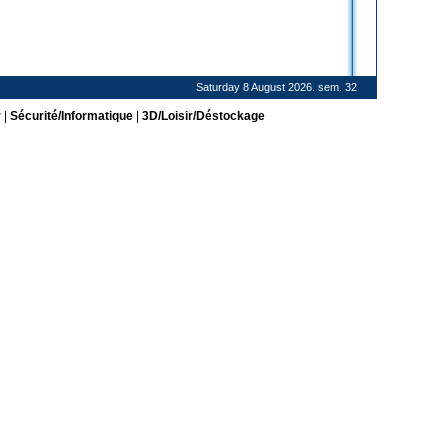
Saturday 8 August 2026. sem. 32
r
|
Sécurité/Informatique
|
3D/Loisir/Déstockage