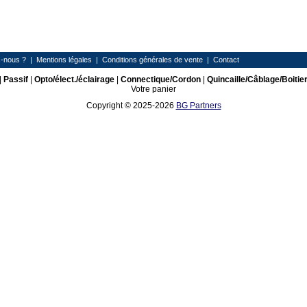
-nous ?
|
Mentions légales
|
Conditions générales de vente
|
Contact
|
Passif
|
Opto/élect./éclairage
|
Connectique/Cordon
|
Quincaille/Câblage/Boitie
Votre panier
Copyright © 2025-2026
BG Partners