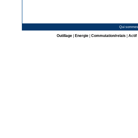
Qui sommes
Outillage
|
Energie
|
Commutation/relais
|
Actif