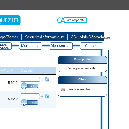
|
|
ge/Boitier
Sécurité/Informatique
3D/Loisir/Déstockage
Votre panier
Votre panier est vide.
re HT en €
Quantité
Client
5,1912
Identification client
5,1912