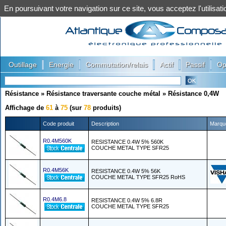
En poursuivant votre navigation sur ce site, vous acceptez l'utilis
|
|
|
|
|
Outillage
Energie
Commutation/relais
Actif
Passif
Op
Résistance
»
Résistance traversante couche métal
»
Résistance 0,4W
Affichage de
61
à
75
(sur
78
produits)
Code produit
Description
Marqu
R0.4M560K
RESISTANCE 0.4W 5% 560K
COUCHE METAL TYPE SFR25
R0.4M56K
RESISTANCE 0.4W 5% 56K
COUCHE METAL TYPE SFR25 RoHS
R0.4M6.8
RESISTANCE 0.4W 5% 6.8R
COUCHE METAL TYPE SFR25