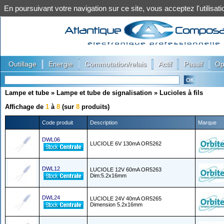
En poursuivant votre navigation sur ce site, vous acceptez l'utilis
|
|
|
|
|
Outillage
Energie
Commutation/relais
Actif
Passif
Op
Lampe et tube
»
Lampe et tube de signalisation
»
Lucioles à fils
Affichage de
1
à
8
(sur
8
produits)
Code produit
Description
Marque
DWL06
LUCIOLE 6V 130mA OR5262
DWL12
LUCIOLE 12V 60mA OR5263
Dim:5.2x16mm
DWL24
LUCIOLE 24V 40mA OR5265
Dimension 5.2x16mm