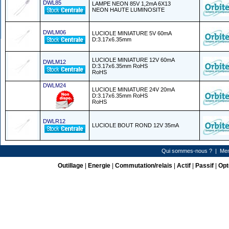
DWL85
LAMPE NEON 85V 1,2mA 6X13
NEON HAUTE LUMINOSITE
DWLM06
LUCIOLE MINIATURE 5V 60mA
D:3.17x6.35mm
LUCIOLE MINIATURE 12V 60mA
DWLM12
D:3.17x6.35mm RoHS
RoHS
DWLM24
LUCIOLE MINIATURE 24V 20mA
D:3.17x6.35mm RoHS
RoHS
DWLR12
LUCIOLE BOUT ROND 12V 35mA
Qui sommes-nous ?
|
Men
Outillage
|
Energie
|
Commutation/relais
|
Actif
|
Passif
|
Opt