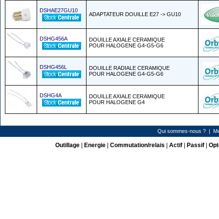
DSHAE27GU10
ADAPTATEUR DOUILLE E27 -> GU10
DSHG456A
DOUILLE AXIALE CERAMIQUE
POUR HALOGENE G4-G5-G6
DSHG456L
DOUILLE RADIALE CERAMIQUE
POUR HALOGENE G4-G5-G6
DSHG4A
DOUILLE AXIALE CERAMIQUE
POUR HALOGENE G4
Qui sommes-nous ?
|
Me
Outillage
|
Energie
|
Commutation/relais
|
Actif
|
Passif
|
Opt