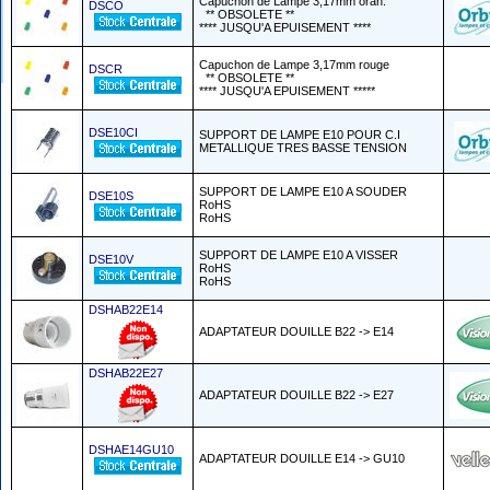
Capuchon de Lampe 3,17mm oran.
DSCO
** OBSOLETE **
**** JUSQU'A EPUISEMENT ****
Capuchon de Lampe 3,17mm rouge
DSCR
** OBSOLETE **
**** JUSQU'A EPUISEMENT *****
DSE10CI
SUPPORT DE LAMPE E10 POUR C.I
METALLIQUE TRES BASSE TENSION
SUPPORT DE LAMPE E10 A SOUDER
DSE10S
RoHS
RoHS
SUPPORT DE LAMPE E10 A VISSER
DSE10V
RoHS
RoHS
DSHAB22E14
ADAPTATEUR DOUILLE B22 -> E14
DSHAB22E27
ADAPTATEUR DOUILLE B22 -> E27
DSHAE14GU10
ADAPTATEUR DOUILLE E14 -> GU10