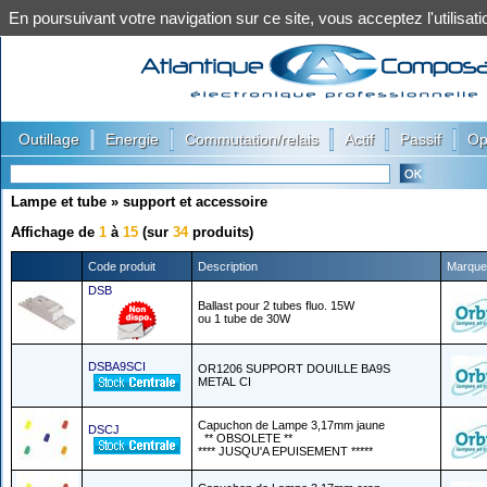
En poursuivant votre navigation sur ce site, vous acceptez l'utilis
|
|
|
|
|
Outillage
Energie
Commutation/relais
Actif
Passif
Op
Lampe et tube
»
support et accessoire
Affichage de
1
à
15
(sur
34
produits)
Code produit
Description
Marque
DSB
Ballast pour 2 tubes fluo. 15W
ou 1 tube de 30W
DSBA9SCI
OR1206 SUPPORT DOUILLE BA9S
METAL CI
Capuchon de Lampe 3,17mm jaune
DSCJ
** OBSOLETE **
**** JUSQU'A EPUISEMENT *****